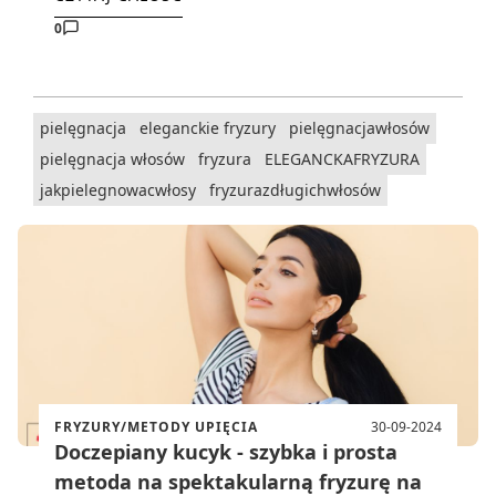
0
pielęgnacja
eleganckie fryzury
pielęgnacjawłosów
pielęgnacja włosów
fryzura
ELEGANCKAFRYZURA
jakpielegnowacwłosy
fryzurazdługichwłosów
FRYZURY/METODY UPIĘCIA
30-09-2024
Doczepiany kucyk - szybka i prosta
metoda na spektakularną fryzurę na