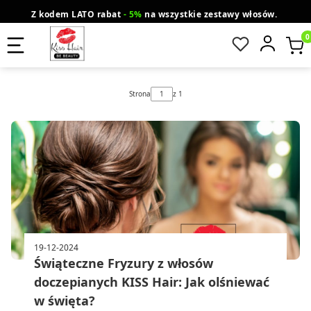
Z kodem LATO rabat
- 5%
na wszystkie zestawy włosów.
wysyłka gratis od 200 zł
Orlen Paczka
Produ
Strona
z 1
19-12-2024
Świąteczne Fryzury z włosów
doczepianych KISS Hair: Jak olśniewać
w święta?