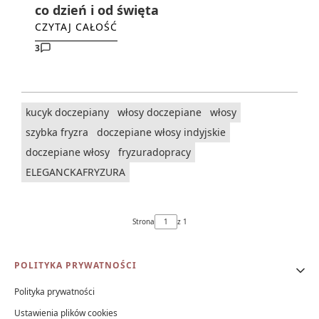
co dzień i od święta
CZYTAJ CAŁOŚĆ
3
kucyk doczepiany
włosy doczepiane
włosy
szybka fryzra
doczepiane włosy indyjskie
doczepiane włosy
fryzuradopracy
ELEGANCKAFRYZURA
Strona
z 1
Linki w stopce
POLITYKA PRYWATNOŚCI
Polityka prywatności
Ustawienia plików cookies