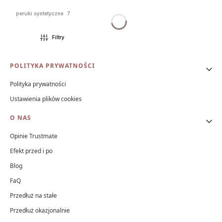
peruki syntetyczne
7
Filtry
Linki w stopce
POLITYKA PRYWATNOŚCI
Polityka prywatności
Ustawienia plików cookies
O NAS
Opinie Trustmate
Efekt przed i po
Blog
FaQ
Przedłuż na stałe
Przedłuż okazjonalnie