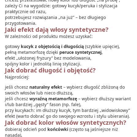
zależy Ci na wygodzie: gotowy kucyk/peruka i stylizacja
praktycznie od razu,
potrzebujesz rozwiązania „na już” – bez długiego
przygotowania.
Jaki efekt dają włosy syntetyczne?
W zależności od produktu możesz uzyskać:
gotowy
kucyk z objętością i długością
(szybkie upięcie),
pełną metamorfozę dzięki
peruce syntetycznej
,
efekt „ułożonej fryzury” bez modelowania,
spójny kolor i jednolitą linię stylizacji.
Jak dobrać długość i objętość?
Najprościej:
jeśli chcesz
naturalny efekt
– wybierz długość zbliżoną do
swoich włosów lub nieco dłuższą,
jeśli chcesz
wyraźną metamorfozę
– wybierz dłuższy wariant
i/lub bardziej „gęsty” fason (np. fale),
przy kucykach: im dłuższy kucyk, tym bardziej „widowiskowy”
efekt (warto dobrać go do swojego wzrostu i stylu ubierania).
Jak dobrać kolor włosów syntetycznych?
dobieraj odcień pod
końcówki
(często są jaśniejsze niż
nasada),