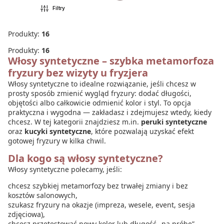
Filtry
DO KOSZYKA
Produkty:
16
Produkty:
16
Włosy syntetyczne – szybka metamorfoza
fryzury bez wizyty u fryzjera
Włosy syntetyczne to idealne rozwiązanie, jeśli chcesz w
prosty sposób zmienić wygląd fryzury: dodać długości,
objętości albo całkowicie odmienić kolor i styl. To opcja
praktyczna i wygodna — zakładasz i zdejmujesz wtedy, kiedy
chcesz. W tej kategorii znajdziesz m.in.
peruki syntetyczne
oraz
kucyki syntetyczne
, które pozwalają uzyskać efekt
gotowej fryzury w kilka chwil.
Dla kogo są włosy syntetyczne?
Włosy syntetyczne polecamy, jeśli:
chcesz szybkiej metamorfozy bez trwałej zmiany i bez
kosztów salonowych,
szukasz fryzury na okazje (impreza, wesele, event, sesja
zdjęciowa),
chcesz przetestować nowy kolor lub długość „na próbę”,