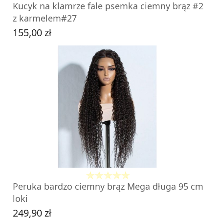
Kucyk na klamrze fale psemka ciemny brąz #2
z karmelem#27
155,00 zł
Cena
DO KOSZYKA
Peruka bardzo ciemny brąz Mega długa 95 cm
loki
249,90 zł
Cena