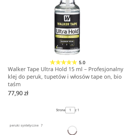
DO KOSZYKA
5.0
Walker Tape Ultra Hold 15 ml – Profesjonalny
klej do peruk, tupetów i włosów tape on, bio
taśm
77,90 zł
Cena
Strona
z 1
peruki syntetyczne
7