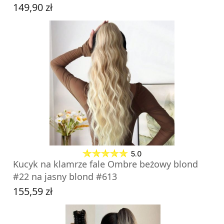
149,90 zł
Cena
DO KOSZYKA
5.0
Kucyk na klamrze fale Ombre beżowy blond
#22 na jasny blond #613
155,59 zł
Cena