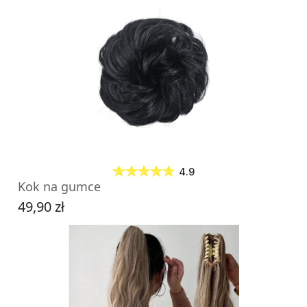
4.9
Kok na gumce
49,90 zł
Cena