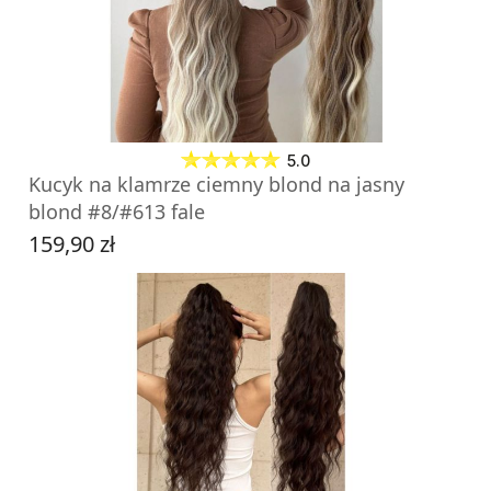
ZOBACZ PRODUKT
5.0
Kucyk na klamrze ciemny blond na jasny
blond #8/#613 fale
159,90 zł
Cena
DO KOSZYKA