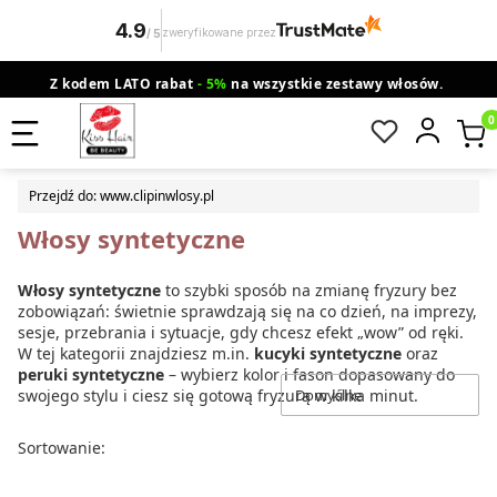
4.9
zweryfikowane przez
/
5
Z kodem LATO rabat
- 5%
na wszystkie zestawy włosów.
wysyłka gratis od 200 zł
Orlen Paczka
Produ
Przejdź do:
www.clipinwlosy.pl
Włosy syntetyczne
Włosy syntetyczne
to szybki sposób na zmianę fryzury bez
zobowiązań: świetnie sprawdzają się na co dzień, na imprezy,
sesje, przebrania i sytuacje, gdy chcesz efekt „wow” od ręki.
W tej kategorii znajdziesz m.in.
kucyki syntetyczne
oraz
peruki syntetyczne
– wybierz kolor i fason dopasowany do
swojego stylu i ciesz się gotową fryzurą w kilka minut.
Domyślne
Lista produktów
Sortowanie: