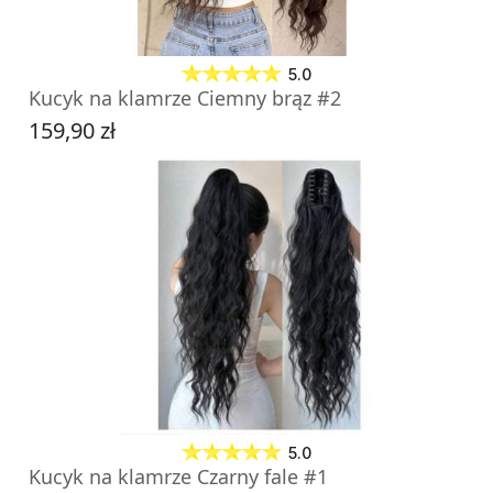
5.0
Kucyk na klamrze Ciemny brąz #2
159,90 zł
Cena
DO KOSZYKA
5.0
Kucyk na klamrze Czarny fale #1