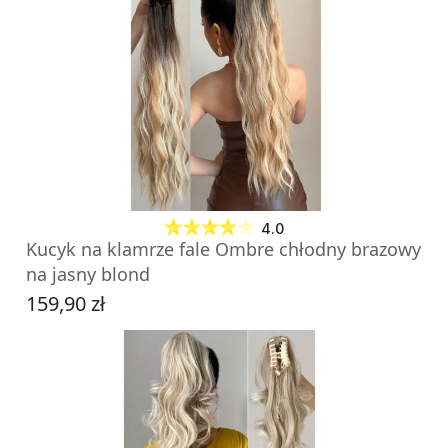
DO KOSZYKA
4.0
Kucyk na klamrze fale Ombre chłodny brazowy
na jasny blond
159,90 zł
Cena