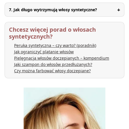
+
7. Jak długo wytrzymują włosy syntetyczne?
Chcesz więcej porad o włosach
syntetycznych?
Peruka syntetyczna – czy warto? (poradnik)
Jak ograniczyć plątanie włosów
Pielęgnacja włosów doczepianych – kompendium
Jaki szampon do włosów przedłużanych?
Czy można farbować włosy doczepiane?