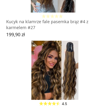
Kucyk na klamrze fale pasemka brąz #4 z
karmelem #27
199,90 zł
Cena
DO KOSZYKA
4.5