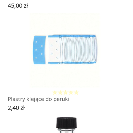
45,00 zł
Cena
DO KOSZYKA
Plastry klejące do peruki
2,40 zł
Cena