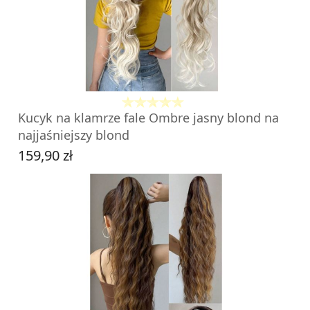
DO KOSZYKA
Kucyk na klamrze fale Ombre jasny blond na
najjaśniejszy blond
159,90 zł
Cena
DO KOSZYKA