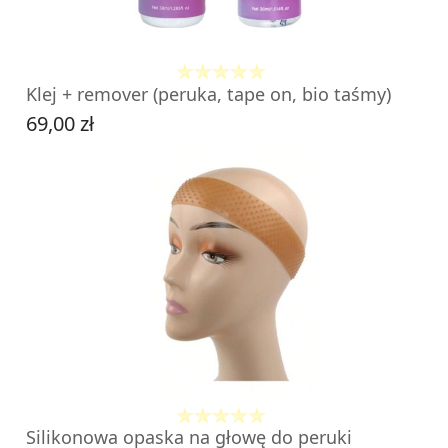
Klej + remover (peruka, tape on, bio taśmy)
69,00 zł
Cena
Silikonowa opaska na głowę do peruki