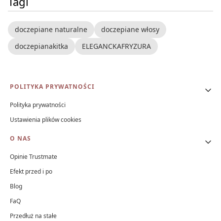
Tagi
doczepiane naturalne
doczepiane włosy
doczepianakitka
ELEGANCKAFRYZURA
Linki w stopce
POLITYKA PRYWATNOŚCI
Polityka prywatności
Ustawienia plików cookies
O NAS
Opinie Trustmate
Efekt przed i po
Blog
FaQ
Przedłuż na stałe