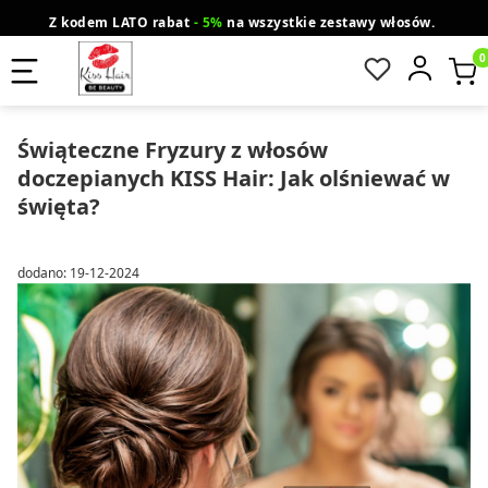
Z kodem LATO rabat
- 5%
na wszystkie zestawy włosów.
wysyłka gratis od 200 zł
Orlen Paczka
Produ
Świąteczne Fryzury z włosów
doczepianych KISS Hair: Jak olśniewać w
święta?
dodano: 19-12-2024