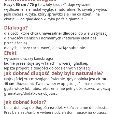
Kucyk 50 cm / 70 g
to „złoty środek”: daje wyraźne
wydłużenie, ale nadal wygląda naturalnie. To świetny wybór,
jeśli chcesz kucyka, który sprawdzi się i na co dzień, i na
okazje — od gładkiego kucyka po fale glamour.
Dla kogo?
dla osób, które chcą
uniwersalnej długości
do wielu stylizacji,
dla włosów cienkich i normalnych (naturalny efekt bez
przeciążenia),
dla tych, którzy chcą „wow”, ale wciąż subtelnie.
Efekt
wyraźnie dłuższy koński ogon,
ładnie prezentuje się w falach i w wersji gładkiej,
lepsza proporcja długości do codziennych stylizacji.
Jak dobrać długość, żeby było naturalnie?
Najczęściej 50 cm wygląda świetnie, gdy dopinka jest ok.
10–
15 cm
dłuższa niż Twoje włosy w upięciu. Jeśli masz bardzo
gęste włosy lub lubisz ekstremalnie pełny dół, rozważ większą
gramaturę/dodatkową objętość.
Jak dobrać kolor?
Kolor dobieraj do długości (środek + końce), a nie do odrostu.
Przy balejażu/ombre wybierz odcień dominujący na długości.