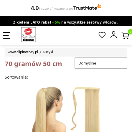
4.9
zweryfikowane przez
/
5
Z kodem LATO rabat
- 5%
na wszystkie zestawy włosów.
wysyłka gratis od 200 zł
Orlen Paczka
Produ
www.clipinwlosy.pl
Kucyki
70 gramów 50 cm
Domyślne
Lista produktów
Sortowanie: