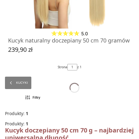
5.0
Kucyk naturalny doczepiany 50 cm 70 gramów
239,90 zł
Cena
Strona
z 1
KUCYKI
Filtry
ZOBACZ PRODUKT
Produkty:
1
Produkty:
1
Kucyk doczepiany 50 cm 70 g – najbardziej
uniwersalna długość