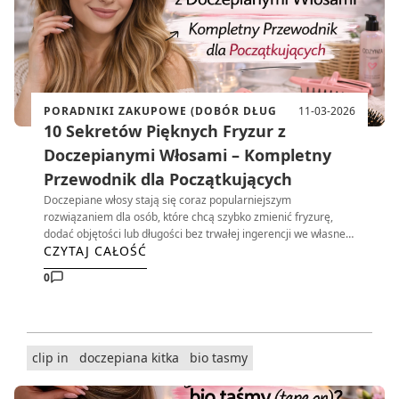
PORADNIKI ZAKUPOWE (DOBÓR DŁUG
11-03-2026
10 Sekretów Pięknych Fryzur z
Doczepianymi Włosami – Kompletny
Przewodnik dla Początkujących
Doczepiane włosy stają się coraz popularniejszym
rozwiązaniem dla osób, które chcą szybko zmienić fryzurę,
dodać objętości lub długości bez trwałej ingerencji we własne
CZYTAJ CAŁOŚĆ
włosy. Dzięki nowoczesnym technologiom oraz wysokiej
jakości materiałom,
doczepiane włosy
mogą wyglądać bardzo
0
naturalnie i być wygodne w codziennym użytkowaniu.
clip in
doczepiana kitka
bio tasmy