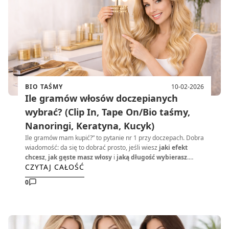
BIO TAŚMY
10-02-2026
Ile gramów włosów doczepianych
wybrać? (Clip In, Tape On/Bio taśmy,
Nanoringi, Keratyna, Kucyk)
Ile gramów mam kupić?” to pytanie nr 1 przy doczepach. Dobra
wiadomość: da się to dobrać prosto, jeśli wiesz
jaki efekt
chcesz
,
jak gęste masz włosy
i
jaką długość wybierasz
.
CZYTAJ CAŁOŚĆ
Poniżej masz szybkie widełki, przykłady i checklistę, żeby kupić
raz a dobrze.
0