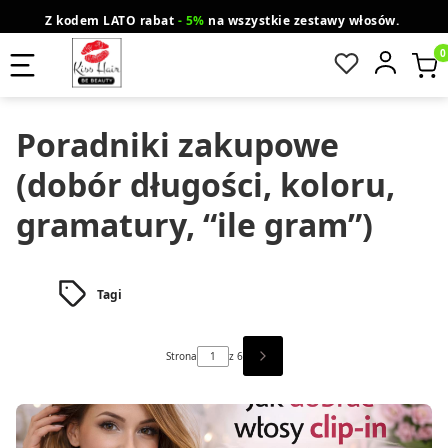
Z kodem LATO rabat
- 5%
na wszystkie zestawy włosów.
wysyłka gratis od 200 zł
Orlen Paczka
Produ
Poradniki zakupowe
(dobór długości, koloru,
gramatury, “ile gram”)
Tagi
Strona
z 6
NASTĘPNE WPISY