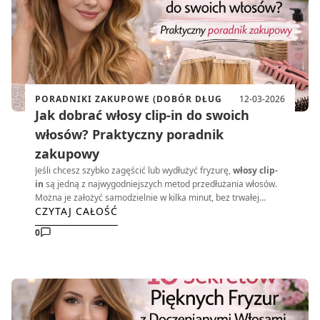
PORADNIKI ZAKUPOWE (DOBÓR DŁUG
12-03-2026
Jak dobrać włosy clip-in do swoich
włosów? Praktyczny poradnik
zakupowy
Jeśli chcesz szybko zagęścić lub wydłużyć fryzurę,
włosy clip-
in
są jedną z najwygodniejszych metod przedłużania włosów.
Można je założyć samodzielnie w kilka minut, bez trwałej
CZYTAJ CAŁOŚĆ
ingerencji w naturalne włosy.
0