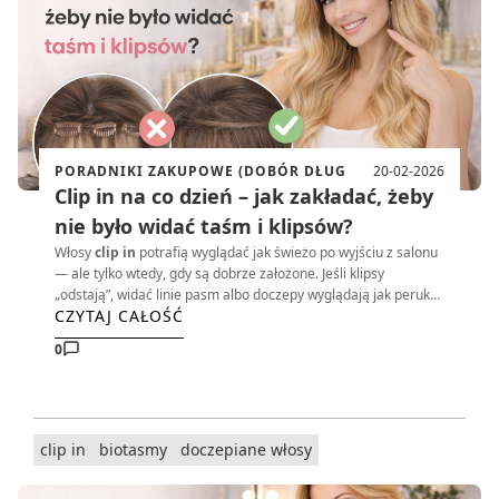
PORADNIKI ZAKUPOWE (DOBÓR DŁUG
20-02-2026
Clip in na co dzień – jak zakładać, żeby
nie było widać taśm i klipsów?
Włosy
clip in
potrafią wyglądać jak świeżo po wyjściu z salonu
— ale tylko wtedy, gdy są dobrze założone. Jeśli klipsy
„odstają”, widać linie pasm albo doczepy wyglądają jak peruka,
CZYTAJ CAŁOŚĆ
przyczyna zwykle jest prosta:
złe miejsce przypięcia, brak
przygotowania włosów lub zbyt ciężki zestaw do Twojej
0
gęstości
. Poniżej masz praktyczny poradnik krok po kroku +
szybkie triki na cienkie włosy.
clip in
biotasmy
doczepiane włosy