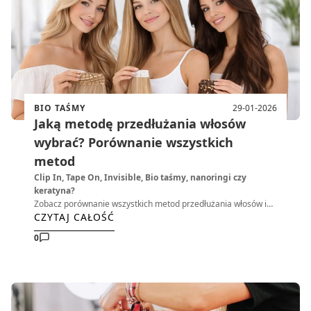
BIO TAŚMY
29-01-2026
Jaką metodę przedłużania włosów
wybrać? Porównanie wszystkich
metod
Clip In, Tape On, Invisible, Bio taśmy, nanoringi czy
keratyna?
Zobacz porównanie wszystkich metod przedłużania włosów i
CZYTAJ CAŁOŚĆ
sprawdź, która najlepiej pasuje do Twojego stylu życia, rodzaju
włosów i oczekiwanego efektu. Ten poradnik pomoże Ci wybrać
0
metodę, która naprawdę się sprawdzi — bez rozczarowań.