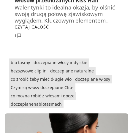
włosów przedłużanych Kiss Hair
Walentynki to idealna okazja, by olśnić
swoją drugą połowę zjawiskowym
wyglądem. Kluczowym elementem
romantycznej stylizacji jest oczywiście
CZYTAJ CAŁOŚĆ
fryzura! Jeśli masz przedłużone włosy
1
Kiss Hair
, możesz pozwolić sobie na
spektakularne uczesania, które
dodadzą Ci pewności siebie i podkreślą
Twój niepowtarzalny styl. Oto kilka
bio tasmy
doczepiane włosy indyjskie
propozycji fryzur idealnych na
bezszwowe clip in
doczepiane naturalne
Walentynki!
co zrobić żeby mieć długie wło
doczepiane włosy
Czym są włosy doczepiane Clip-
co mozna robić z włosami docze
doczepianenabiotasmach