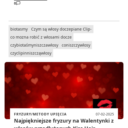
0
biotasmy
Czym są włosy doczepiane Clip-
co mozna robić z włosami docze
czybiotaśmyniszczawłosy
coniszczywłosy
czyclipinniszcząwłosy
FRYZURY/METODY UPIĘCIA
07-02-2025
Najpiękniejsze fryzury na Walentynki z