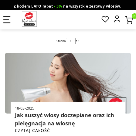
Z kodem LATO rabat
- 5%
na wszystkie zestawy włosów.
wysyłka gratis od 200 zł
Orlen Paczka
Produ
Strona
z 1
18-03-2025
Jak suszyć włosy doczepiane oraz ich
pielęgnacja na wiosnę
CZYTAJ CAŁOŚĆ