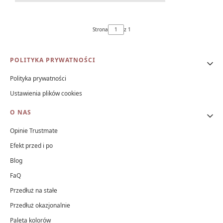
Strona
z 1
Linki w stopce
POLITYKA PRYWATNOŚCI
Polityka prywatności
Ustawienia plików cookies
O NAS
Opinie Trustmate
Efekt przed i po
Blog
FaQ
Przedłuż na stałe
Przedłuż okazjonalnie
Paleta kolorów