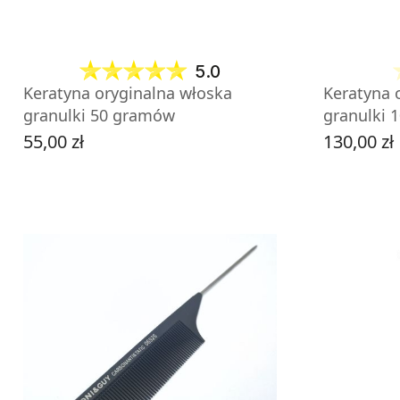
5.0
Keratyna oryginalna włoska
Keratyna 
granulki 50 gramów
granulki 
55,00 zł
130,00 zł
Cena
Cena
ZOBACZ PRODUKT
Z