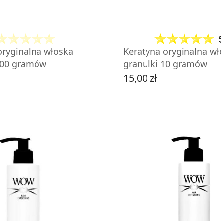
oryginalna włoska
Keratyna oryginalna wł
100 gramów
granulki 10 gramów
15,00 zł
Cena
OBACZ PRODUKT
ZOBACZ PRODU