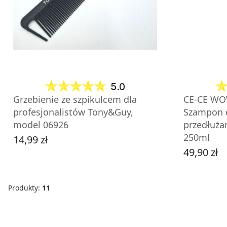
5.0
Grzebienie ze szpikulcem dla
CE-CE WO
profesjonalistów Tony&Guy,
Szampon 
model 06926
przedłuża
250ml
14,99 zł
Cena
49,90 zł
Cena
Produkty:
11