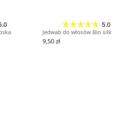
5.0
5.0
oska
Jedwab do włosów Bio silk
9,50 zł
Cena
DO KOSZYKA
KT