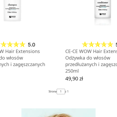
5.0
W Hair Extensions
CE-CE WOW Hair Exten
do włosów
Odżywka do włosów
nych i zagęszczanych
przedłużanych i zagęsz
250ml
49,90 zł
Cena
Strona
z 1