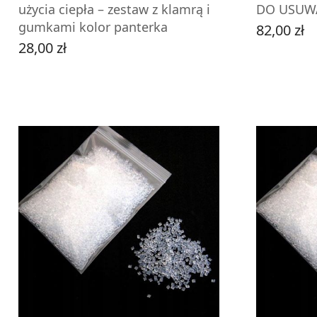
użycia ciepła – zestaw z klamrą i
DO USUWA
gumkami kolor panterka
82,00 zł
Cena
28,00 zł
Cena
ZOBACZ PRODUKT