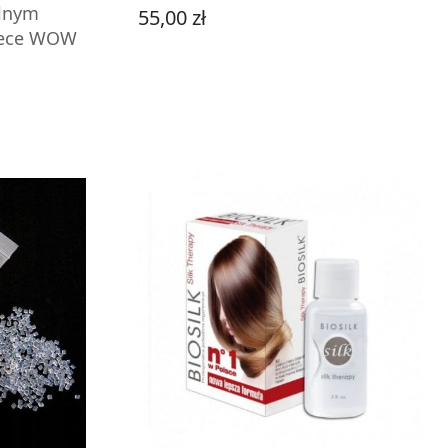
alnym
55,00 zł
Cena
 Cece WOW
DO KOSZYKA