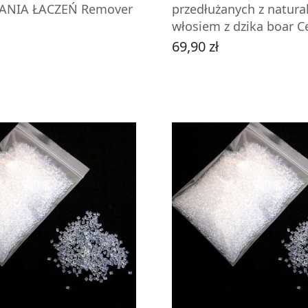
NIA ŁACZEŃ Remover
przedłużanych z natur
włosiem z dzika boar
69,90 zł
Cena
DO KOSZYKA
DO KOSZYKA