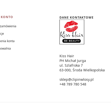
 KONTO
DANE KONTAKTOWE
 zamówienia
cje
enia konta
howalnia
Kiss Hair
PH Michał Jurga
ul. Szlafroka 7
63-000, Środa Wielkopolska
sklep@clipinwlosy.pl
+48 789 780 548