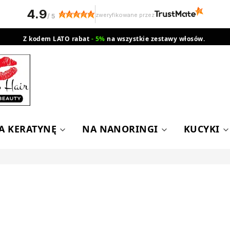
4.9
zweryfikowane przez
/
5
Z kodem LATO rabat
- 5%
na wszystkie zestawy włosów.
wysyłka gratis od 200 zł
Orlen Paczka
A KERATYNĘ
NA NANORINGI
KUCYKI