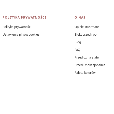
Linki w stopce
POLITYKA PRYWATNOŚCI
O NAS
Polityka prywatności
Opinie Trustmate
Ustawienia plików cookies
Efekt przed i po
Blog
FaQ
Przedłuż na stałe
Przedłuż okazjonalnie
Paleta kolorów