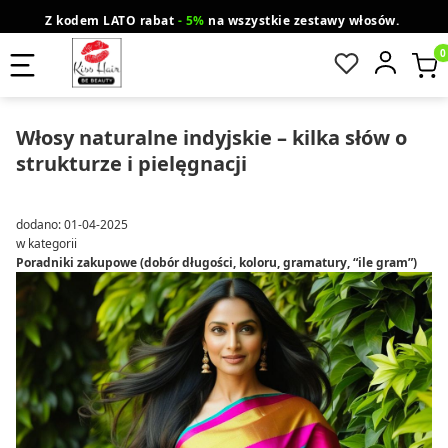
Z kodem LATO rabat
- 5%
na wszystkie zestawy włosów.
wysyłka gratis od 200 zł
Orlen Paczka
Produ
Włosy naturalne indyjskie – kilka słów o
strukturze i pielęgnacji
dodano: 01-04-2025
w kategorii
Poradniki zakupowe (dobór długości, koloru, gramatury, “ile gram”)