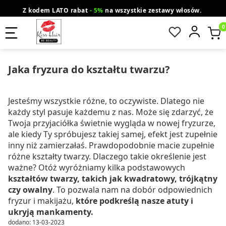
Z kodem LATO rabat
- 5%
na wszystkie zestawy włosów.
wysyłka gratis od 200 zł
Orlen Paczka
Produ
Jaka fryzura do kształtu twarzu?
Jesteśmy wszystkie różne, to oczywiste. Dlatego nie
każdy styl pasuje każdemu z nas. Może się zdarzyć, że
Twoja przyjaciółka świetnie wygląda w nowej fryzurze,
ale kiedy Ty spróbujesz takiej samej, efekt jest zupełnie
inny niż zamierzałaś. Prawdopodobnie macie zupełnie
różne kształty twarzy. Dlaczego takie określenie jest
ważne? Otóż wyróżniamy kilka podstawowych
kształtów twarzy, takich jak kwadratowy, trójkątny
czy owalny
. To pozwala nam na dobór odpowiednich
fryzur i makijażu,
które podkreślą nasze atuty i
ukryją mankamenty.
dodano: 13-03-2023