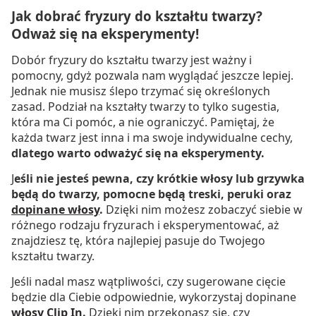
Jak dobrać fryzury do kształtu twarzy?
Odważ się na eksperymenty!
Dobór fryzury do kształtu twarzy jest ważny i
pomocny, gdyż pozwala nam wyglądać jeszcze lepiej.
Jednak nie musisz ślepo trzymać się określonych
zasad. Podział na kształty twarzy to tylko sugestia,
która ma Ci pomóc, a nie ograniczyć. Pamiętaj, że
każda twarz jest inna i ma swoje indywidualne cechy,
dlatego warto odważyć się na eksperymenty.
J
eśli nie jesteś pewna, czy krótkie włosy lub grzywka
będą do twarzy, pomocne będą treski, peruki oraz
dopinane włosy
.
Dzięki nim możesz zobaczyć siebie w
różnego rodzaju fryzurach i eksperymentować, aż
znajdziesz tę, która najlepiej pasuje do Twojego
kształtu twarzy.
Jeśli nadal masz wątpliwości, czy sugerowane cięcie
będzie dla Ciebie odpowiednie, wykorzystaj dopinane
włosy Clip In
.
Dzięki nim przekonasz się, czy