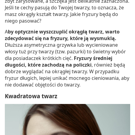
zbyt zarysowane, a szczęka jest delikatnie zaznaczona.
Jeśli te cechy pasują do Twojej twarzy, to oznacza, że
masz okrągły kształt twarzy. Jakie fryzury będą do
niego pasować?
A
by optycznie wyszczuplić okrągłą twarz, warto
zdecydować się na fryzury, które ją wysmuklą.
Dłuższa asymetryczna grzywka lub wycieniowane
włosy tuż przy twarzy (tzw. pazurki) to świetny wybór
dla posiadaczek krótkich cięć.
Fryzury średniej
długości, które zachodzą na policzki
, również będą
dobrze wyglądać na okrągłej twarzy. W przypadku
fryzur długich, lepiej unikać mocnego cieniowania, aby
nie dodawać objętości do twarzy.
Kwadratowa twarz