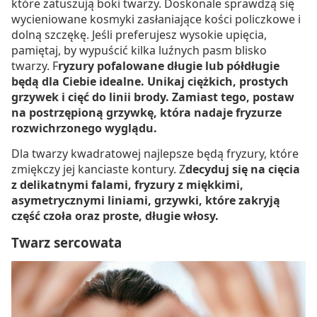
które zatuszują boki twarzy. Doskonale sprawdzą się
wycieniowane kosmyki zasłaniające kości policzkowe i
dolną szczękę. Jeśli preferujesz wysokie upięcia,
pamiętaj, by wypuścić kilka luźnych pasm blisko
twarzy. F
ryzury pofalowane długie lub półdługie
będą dla Ciebie idealne. Unikaj ciężkich, prostych
grzywek i cięć do linii brody. Zamiast tego, postaw
na postrzępioną grzywkę, która nadaje fryzurze
rozwichrzonego wyglądu.
Dla twarzy kwadratowej najlepsze będą fryzury, które
zmiękczy jej kanciaste kontury. Z
decyduj się na cięcia
z delikatnymi falami, fryzury z miękkimi,
asymetrycznymi liniami, grzywki, które zakryją
część czoła oraz proste, długie włosy.
Twarz sercowata