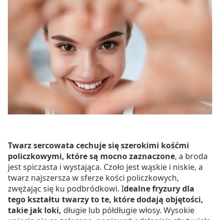
Twarz sercowata cechuje się szerokimi kośćmi
policzkowymi, które są mocno zaznaczone
, a broda
jest spiczasta i wystająca. Czoło jest wąskie i niskie, a
twarz najszersza w sferze kości policzkowych,
zwężając się ku podbródkowi. I
dealne fryzury dla
tego kształtu twarzy to te, które dodają objętości,
takie jak loki,
długie lub półdługie włosy. Wysokie