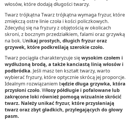
włosów, które dodają długości twarzy.
Twarz trójkątna Twarz trójkątna wymaga fryzur, które
zmiękczą ostre linie czoła i kości policzkowych.
Zdecyduj się na fryzury z objętością w okolicach
skroni, z bocznym przedziałkiem, falami oraz grzywką
na bok. U
nikaj prostych, długich fryzur oraz
grzywek, które podkreślają szerokie czoło.
Twarz pociągła charakteryzuje się
wysokim czołem i
wydłużoną brodą, a także kanciastą linią włosów i
podbródka
. Jeśli masz ten kształt twarzy, warto
wybierać fryzury, które optycznie skrócą jej proporcje.
Idealnym rozwiązaniem b
ędzie długa grzywka, która
przysłoni czoło
. W
łosy półdługie i pofalowane lub
zakręcone loki również pomogą wizualnie skrócić
twarz. Należy unikać fryzur, które przysłaniają
twarz oraz zbyt gładkich, przylegających do głowy
pasm.