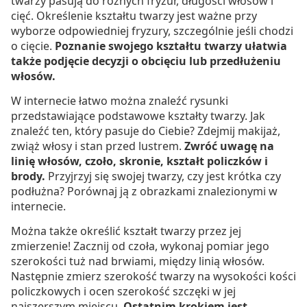
twarzy pasują do różnych fryzur, długości włosów i
cięć. Określenie kształtu twarzy jest ważne przy
wyborze odpowiedniej fryzury, szczególnie jeśli chodzi
o cięcie.
Poznanie swojego kształtu twarzy ułatwia
także podjęcie decyzji o obcięciu lub przedłużeniu
włosów.
W internecie łatwo można znaleźć rysunki
przedstawiające podstawowe kształty twarzy. Jak
znaleźć ten, który pasuje do Ciebie? Zdejmij makijaż,
zwiąż włosy i stan przed lustrem.
Zwróć uwagę na
linię włosów, czoło, skronie, kształt policzków i
brody.
Przyjrzyj się swojej twarzy, czy jest krótka czy
podłużna? Porównaj ją z obrazkami znalezionymi w
internecie.
Można także określić kształt twarzy przez jej
zmierzenie! Zacznij od czoła, wykonaj pomiar jego
szerokości tuż nad brwiami, między linią włosów.
Następnie zmierz szerokość twarzy na wysokości kości
policzkowych i ocen szerokość szczęki w jej
najszerszym miejscu.
Ostatnim krokiem jest