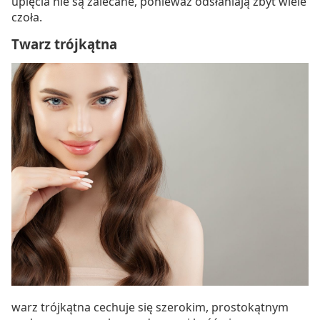
upięcia nie są zalecane, ponieważ odsłaniają zbyt wiele
czoła.
Twarz trójkątna
warz trójkątna cechuje się szerokim, prostokątnym