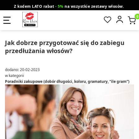
Z kodem LATO rabat
- 5%
na wszystkie zestawy włosów.
wysyłka gratis od 200 zł
Orlen Paczka
Produ
Jak dobrze przygotować się do zabiegu
przedłużania włosów?
dodano: 20-02-2023
w kategorii
Poradniki zakupowe (dobór długości, koloru, gramatury, “ile gram”)