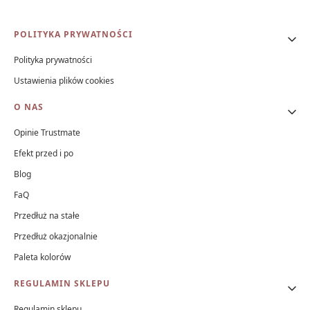
Linki w stopce
POLITYKA PRYWATNOŚCI
Polityka prywatności
Ustawienia plików cookies
O NAS
Opinie Trustmate
Efekt przed i po
Blog
FaQ
Przedłuż na stałe
Przedłuż okazjonalnie
Paleta kolorów
REGULAMIN SKLEPU
Regulamin sklepu