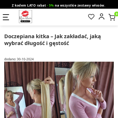
Z kodem LATO rabat
- 5%
na wszystkie zestawy włosów.
wysyłka gratis od 200 zł
Orlen Paczka
Produ
Doczepiana kitka – Jak zakładać, jaką
wybrać długość i gęstość
dodano: 30-10-2024