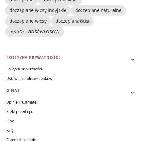
doczepiane włosy indyjskie
doczepiane naturalne
doczepiane włosy
doczepianakitka
JAKĄDŁUGOŚĆWŁOSÓW
Linki w stopce
POLITYKA PRYWATNOŚCI
Polityka prywatności
Ustawienia plików cookies
O NAS
Opinie Trustmate
Efekt przed i po
Blog
FaQ
Przedłuż na stałe