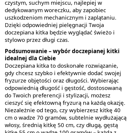
czystym, suchym miejscu, najlepiej w
dedykowanym woreczku, aby zapobiec
uszkodzeniom mechanicznym i zaplątaniu.
Dzięki odpowiedniej pielęgnacji Twoja
doczepiana kitka będzie wyglądać świeżo i
stylowo przez długi czas.
Podsumowanie – wybór doczepianej kitki
idealnej dla Ciebie
Doczepiana kitka to doskonałe rozwiązanie,
gdy chcesz szybko i efektywnie dodać swojej
fryzurze objętości oraz długości. Wybierając
odpowiednią długość i gęstość, dostosowaną
do Twoich preferencji i stylizacji, możesz
cieszyć się efektowną fryzurą na każdą okazję.
Niezależnie od tego, czy wybierzesz kitkę 40
cm o wadze 70 gramów, subtelnie wydłużającą
włosy, średnią kitkę 50 cm, czy długą, gęstą
kitkę 55 cm o wadze 100 gramów – każda z