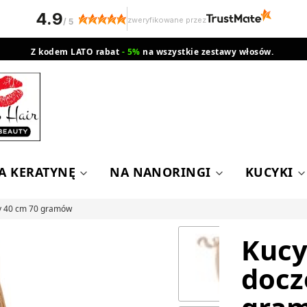
4.9
zweryfikowane przez
/
5
Z kodem LATO rabat
- 5%
na wszystkie zestawy włosów.
wysyłka gratis od 200 zł
Orlen Paczka
A KERATYNĘ
NA NANORINGI
KUCYKI
ny 40 cm 70 gramów
Kucy
docz