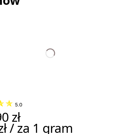
mów
iemni
Perłowy
Ciemny
Średni
Ciemny
Złoty
Miodowy
y brąz
jasny
brąz #2
brąz #4
blond #8
blond #12
blond 27#
B#
blond #22
śniejs
blond
60
5.0
0 zł
zł / za 1 gram