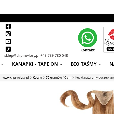
Kontakt
sklep@clipinwlosy.pl
+48 789 780 548
KANAPKI - TAPE ON
BIO TAŚMY
N
www.clipinwlosy.pl
Kucyki
70 gramów 40 cm
Kucyk naturalny doczepia