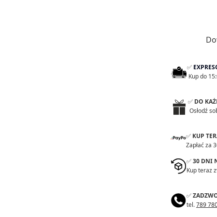
CE-CE WOW Ha
zagęszczanyc
49,90 zł
Do
-
✅
EXPRES
Kup do 15:
Jedwab do wło
9,50 zł
✅
DO KAŻ
-
Osłodź so
✅
KUP TE
Zapłać za 3
Wieszak z po
69,00 zł
✅
30 DNI
Kup teraz 
-
✅
ZADZWO
tel.
789 78