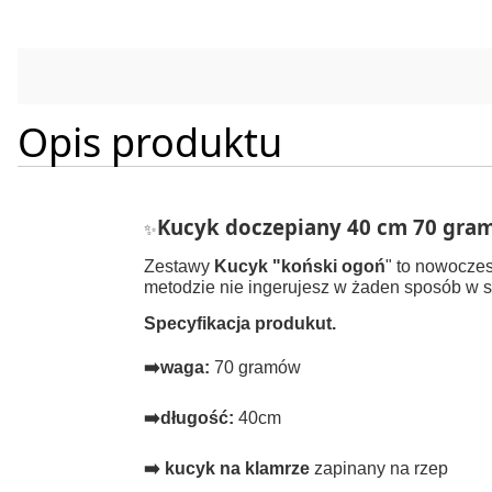
Opis produktu
Kucyk doczepiany 40 cm 70 gr
✨
Zestawy
Kucyk "koński ogoń
" to nowoczes
metodzie nie ingerujesz w żaden sposób w s
Specyfikacja produkut.
➡️waga:
70 gramów
➡️
długość:
40cm
➡️
kucyk na klamrze
zapinany na rzep