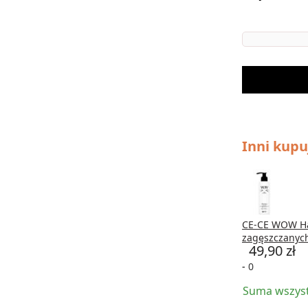
Inni kupu
CE-CE WOW Ha
zagęszczanyc
49,90 zł
-
Suma wszyst