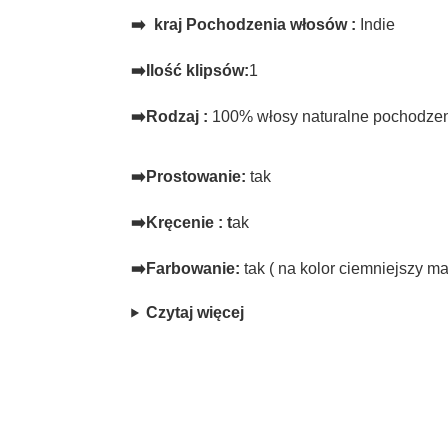
➡️
kraj Pochodzenia włosów :
Indie
➡️I
lość klipsów:
1
➡️
Rodzaj :
100% włosy naturalne pochodzen
➡️
Prostowanie:
tak
➡️
Kręcenie : t
ak
➡️
Farbowanie:
tak ( na kolor ciemniejszy ma
Czytaj więcej