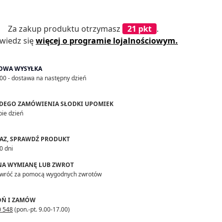
ir Extensions Odżywka do włosów przedłużanych i
h 250ml
Za zakup produktu otrzymasz
21 pkt
.
wiedz się
więcej o programie lojalnościowym.
+
OWA WYSYŁKA
00 - dostawa na następny dzień
sów Bio silk
DEGO ZAMÓWIENIA SŁODKI UPOMIEK
+
bie dzień
RAZ, SPRAWDŹ PRODUKT
0 dni
krowcem na włosy doczepiane
 NA WYMIANĘ LUB ZWROT
zwróć za pomocą wygodnych zwrotów
+
Ń I ZAMÓW
0 548
(pon.-pt. 9.00-17.00)