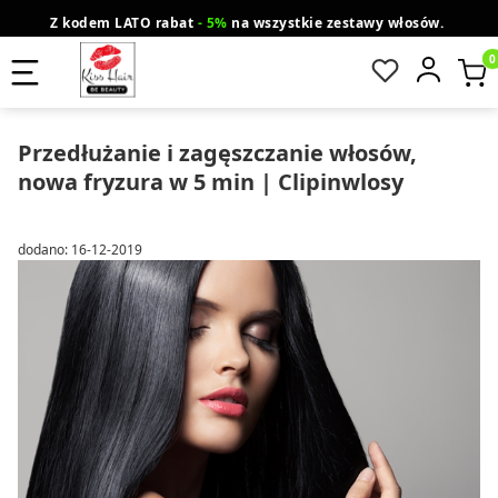
Z kodem LATO rabat
- 5%
na wszystkie zestawy włosów.
wysyłka gratis od 200 zł
Orlen Paczka
Produ
Przedłużanie i zagęszczanie włosów,
nowa fryzura w 5 min | Clipinwlosy
dodano: 16-12-2019