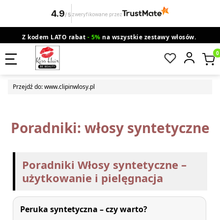
4.9
zweryfikowane przez
/
5
Z kodem LATO rabat
- 5%
na wszystkie zestawy włosów.
wysyłka gratis od 200 zł
Orlen Paczka
Produ
Przejdź do:
www.clipinwlosy.pl
Poradniki: włosy syntetyczne
Poradniki Włosy syntetyczne –
użytkowanie i pielęgnacja
Peruka syntetyczna – czy warto?