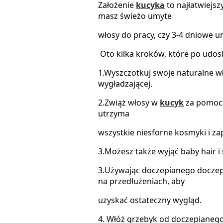
Założenie
kucyka
to najłatwiejsz
masz świeżo umyte
włosy
do pracy, czy 3-4 dniowe u
Oto kilka kroków, które po udos
1.Wyszczotkuj swoje naturalne wł
wygładzającej.
2.Zwiąż włosy w
kucyk
za pomocą
utrzyma
wszystkie niesforne kosmyki i za
3.Możesz także wyjąć baby hair i 
3.Używając doczepianego doczep
na przedłużeniach, aby
uzyskać ostateczny wygląd.
4. Włóż grzebyk od doczepianeg