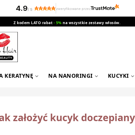
4.9
zweryfikowane przez
/
5
Z kodem LATO rabat
- 5%
na wszystkie zestawy włosów.
wysyłka gratis od 200 zł
Orlen Paczka
A KERATYNĘ
NA NANORINGI
KUCYKI
Jak założyć kucyk doczepiany