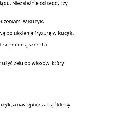
ądu. Niezależnie od tego, czy
dłużeniami w
kucyk
.
wą do ułożenia fryzurę w
kucyk.
ąd za pomocą szczotki
użyć żelu do włosów, który
ucyk
, a następnie zapiąć klipsy