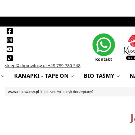
Kontakt
sklep@clipinwlosy.pl
+48 789 780 548
KANAPKI - TAPE ON
BIO TAŚMY
N
www.clipinwlosy.pl
Jak założyć kucyk doczepiany?