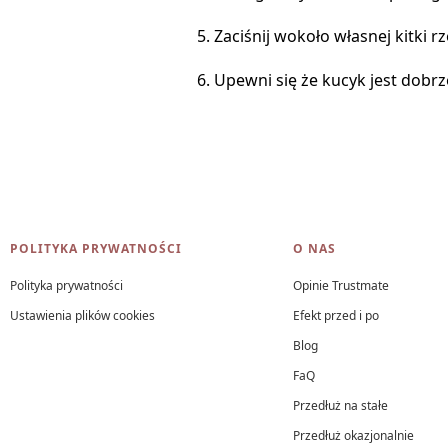
5. Zaciśnij wokoło własnej kitki r
6. Upewni się że kucyk jest dobrze
Linki w stopce
POLITYKA PRYWATNOŚCI
O NAS
Polityka prywatności
Opinie Trustmate
Ustawienia plików cookies
Efekt przed i po
Blog
FaQ
Przedłuż na stałe
Przedłuż okazjonalnie