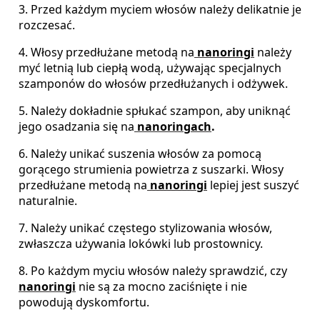
3
.
Pr
zed
ka
ż
d
ym
my
ci
em
w
ł
os
ó
w
n
ale
ż
y
del
ik
at
nie
je
ro
z
c
zes
a
ć
.
4
.
W
ł
os
y
pr
zed
ł
u
ż
ane
met
od
ą
na
nan
oring
i
n
ale
ż
y
my
ć
let
ni
ą
l
ub
c
ie
p
ł
ą
w
od
ą
,
u
ż
y
w
aj
ą
c
spec
j
al
ny
ch
s
z
amp
on
ó
w
do
w
ł
os
ó
w
pr
zed
ł
u
ż
any
ch
i
od
ż
y
we
k
.
5
.
N
ale
ż
y
do
k
ł
ad
nie
sp
ł
uka
ć
s
z
amp
on
,
ab
y
un
ik
n
ą
ć
j
eg
o
os
ad
z
ania
si
ę
na
nan
oring
ach
.
6
.
N
ale
ż
y
un
ika
ć
sus
zen
ia
w
ł
os
ó
w
z
a
p
om
oc
ą
gor
ą
ce
go
str
um
ien
ia
pow
iet
r
za
z
sus
z
ark
i
.
W
ł
os
y
pr
zed
ł
u
ż
ane
met
od
ą
na
nan
oring
i
le
pie
j
j
est
sus
zy
ć
natural
nie
.
7
.
N
ale
ż
y
un
ika
ć
cz
ę
st
eg
o
styl
iz
ow
ania
w
ł
os
ó
w
,
z
w
ł
as
z
c
za
u
ż
y
w
ania
l
ok
ó
w
ki
l
ub
prost
own
icy
.
8
.
Po
ka
ż
d
ym
my
ci
u
w
ł
os
ó
w
n
ale
ż
y
sp
raw
d
zi
ć
,
c
zy
nan
oring
i
n
ie
s
ą
z
a
m
oc
no
z
aci
ś
ni
ę
te
i
n
ie
pow
od
uj
ą
dys
k
om
fort
u
.