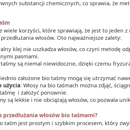
wnych substancji chemicznych, co sprawia, że meto
taśm
wiele korzyści, które sprawiają, że jest to jeden z
rzedłużania włosów. Oto najważniejsze zalety:
ralny klej nie uszkadza włosów, co czyni metodę o
atnymi pasmami.
o taśmy są niemal niewidoczne, dzięki czemu fryzu
iednio założone bio taśmy mogą się utrzymać nawe
 użycia
: Włosy na bio taśmach można zdjąć, ściąg
 taśmę i założyć ponownie.
my są lekkie i nie obciążają włosów, co pozwala uni
es przedłużania włosów bio taśmami?
o taśm jest prostym i szybkim procesem, który zwy