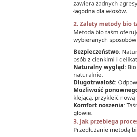
zawiera żadnych agresy
łagodna dla włosów.
2. Zalety metody bio 
Metoda bio taśm oferuje 
wybieranych sposobów p
Bezpieczeństwo
: Natu
osób z cienkimi i delik
Naturalny wygląd
: Bi
naturalnie.
Długotrwałość
: Odpow
Możliwość ponownego
klejącą, przykleić nową
Komfort noszenia
: Taś
głowie.
3. Jak przebiega proc
Przedłużanie metodą bi