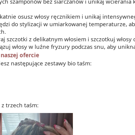
nych szamponów bez siarczanów i unikaj wcierania
ikatnie osusz włosy ręcznikiem i unikaj intensywneg
ędzi do stylizacji w umiarkowanej temperaturze, a
ch.
raj szczotki z delikatnym włosiem i szczotkuj włos
iązuj włosy w luźne fryzury podczas snu, aby unikn
naszej ofercie
iesz następujące zestawy bio taśm:
 z trzech taśm: