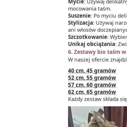
Mycie
: Używaj delikat
mocowania taśm.
Suszenie
: Po myciu del
Stylizacja
: Używaj narz
ani włosów doczepiany
Szczotkowanie
: Wybie
Unikaj obciążania
: Zw
6. Zestawy bio taśm w 
W naszej ofercie znajdz
40 cm, 45 gramów
52 cm, 55 gramów
57 cm, 60 gramów
62 cm, 65 gramów
Każdy zestaw składa się