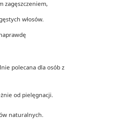
m zagęszczeniem,
 gęstych włosów.
h naprawdę
lnie polecana dla osób z
nie od pielęgnacji.
ów naturalnych.