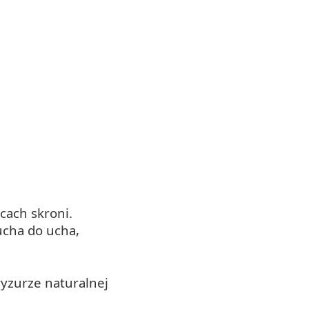
icach skroni.
ucha do ucha,
ryzurze naturalnej