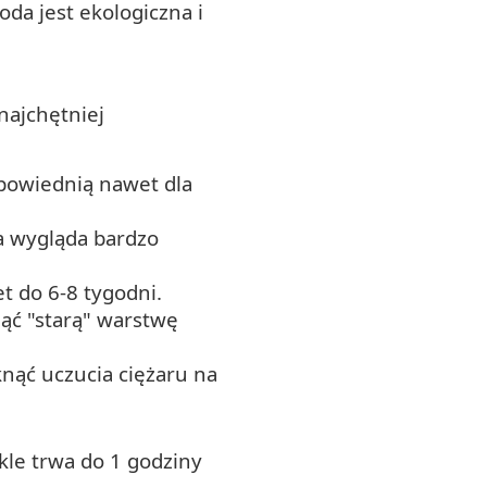
da jest ekologiczna i
 najchętniej
dpowiednią nawet dla
ra wygląda bardzo
t do 6-8 tygodni.
nąć "starą" warstwę
knąć uczucia ciężaru na
kle trwa do 1 godziny