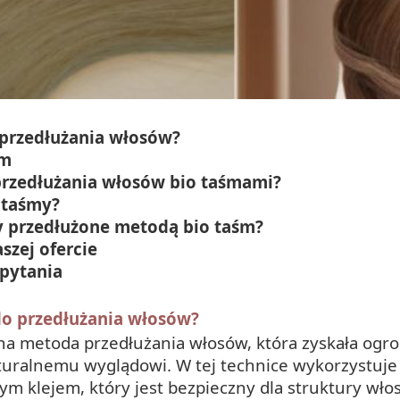
 przedłużania włosów?
śm
przedłużania włosów bio taśmami?
 taśmy?
y przedłużone metodą bio taśm?
szej ofercie
 pytania
do przedłużania włosów?
na metoda przedłużania włosów, która zyskała ogr
aturalnemu wyglądowi. W tej technice wykorzystuje 
m klejem, który jest bezpieczny dla struktury włos