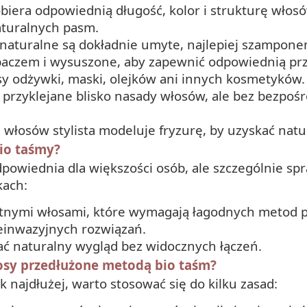
dobiera odpowiednią długość, kolor i strukturę wło
aturalnych pasm.
 naturalne są dokładnie umyte, najlepiej szampon
paczem i wysuszone, aby zapewnić odpowiednią pr
sy odżywki, maski, olejków ani innych kosmetyków.
ą przyklejane blisko nasady włosów, ale bez bezpoś
u włosów stylista modeluje fryzurę, by uzyskać natu
io taśmy?
powiednia dla większości osób, ale szczególnie sp
kach:
katnymi włosami, które wymagają łagodnych metod p
einwazyjnych rozwiązań.
ać naturalny wygląd bez widocznych łączeń.
osy przedłużone metodą bio taśm?
k najdłużej, warto stosować się do kilku zasad: