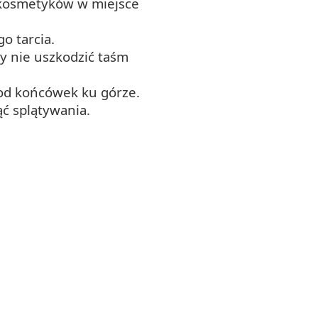
 kosmetyków w miejsce
o tarcia.
by nie uszkodzić taśm
y od końcówek ku górze.
ąć splątywania.