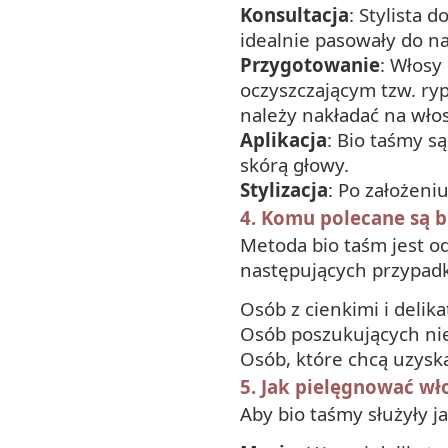
Konsultacja
: Stylista 
idealnie pasowały do n
Przygotowanie
: Włosy
oczyszczającym tzw. ry
należy nakładać na wło
Aplikacja
: Bio taśmy s
skórą głowy.
Stylizacja
: Po założeni
4. Komu polecane są b
Metoda bio taśm jest od
następujących przypad
Osób z cienkimi i deli
Osób poszukujących ni
Osób, które chcą uzysk
5. Jak pielęgnować wł
Aby bio taśmy służyły ja