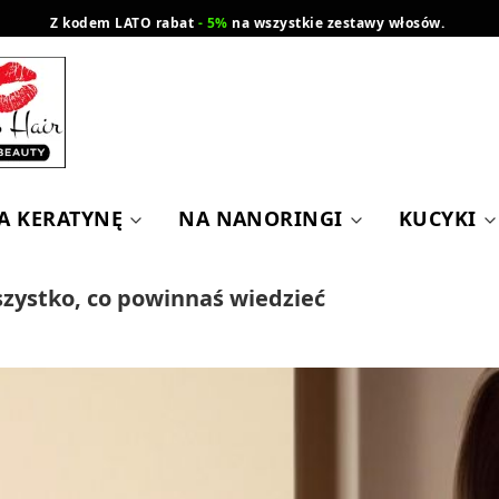
Z kodem LATO rabat
- 5%
na wszystkie zestawy włosów.
wysyłka gratis od 200 zł
Orlen Paczka
A KERATYNĘ
NA NANORINGI
KUCYKI
zystko, co powinnaś wiedzieć