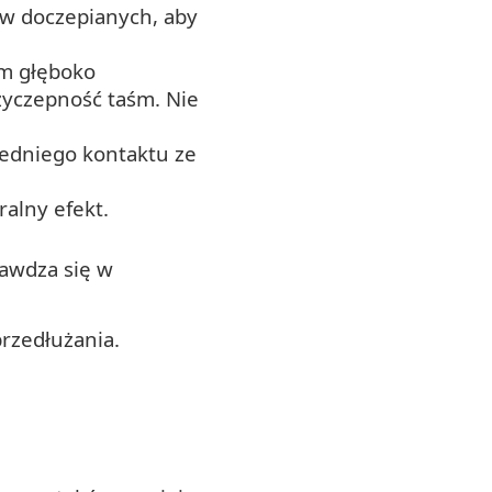
sów doczepianych, aby
em głęboko
zyczepność taśm. Nie
redniego kontaktu ze
ralny efekt.
rawdza się w
rzedłużania.