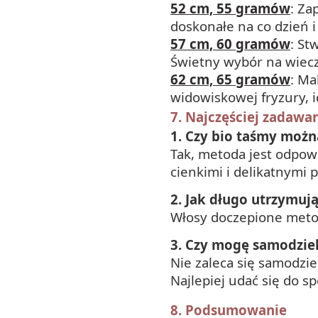
52 cm, 55 gramów
: Za
doskonałe na co dzień i
57 cm, 60 gramów
: St
Świetny wybór na wiecz
62 cm, 65 gramów
: Ma
widowiskowej fryzury, i
7. Najczęściej zadawa
1. Czy bio taśmy moż
Tak, metoda jest odpowi
cienkimi i delikatnymi
2. Jak długo utrzymują
Włosy doczepione metod
3. Czy mogę samodziel
Nie zaleca się samodzi
Najlepiej udać się do spe
8. Podsumowanie