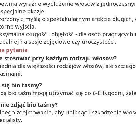
pewnia wyraźne wydłużenie włosów z jednoczesny
 specjalne okazje.
worzony z myślą o spektakularnym efekcie długich,
orne wyjścia.
ksymalna długość i objętość - dla osób pragnącyc
dealnej na sesje zdjęciowe czy uroczystości.
ne pytania
na stosować przy każdym rodzaju włosów?
ednia dla większości rodzajów włosów, ale szczegó
 pasmami.
 się bio taśmy?
ą bio taśm mogą utrzymać się do 6-8 tygodni, zależ
nie zdjąć bio taśmy?
elnego zdejmowania, aby uniknąć uszkodzenia włos
cjalisty.