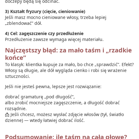
doczepy będą się odcinać.
3) Kształt fryzury (cięcie, cieniowanie)
Jeśli masz mocno cieniowane włosy, trzeba lepiej
„zblendować” dół.
4) Cel: zagęszczenie czy przedłużenie
Przedłużenie zawsze wymaga więcej materiału.
Najczęstszy błąd: za mało taśm i „rzadkie
końce”
To klasyk: klientka kupuje za mało, bo chce „sprawdzić”. Efekt?
Włosy są długie, ale dół wygląda cienko i robi się wrażenie
sztuczności.
Jeśli nie jesteś pewna, lepsze jest rozwiązanie:
dobrać gramaturę „pod długość”,
albo zrobić mocniejsze zagęszczenie, a długość dobrać
rozsądnie.
📩 Jeśli chcesz, możesz wysłać zdjęcie włosów (tył, światło
dzienne) — wtedy łatwiej dobrać ilość.
Podsumowanie: ile taśm na całą głowę?