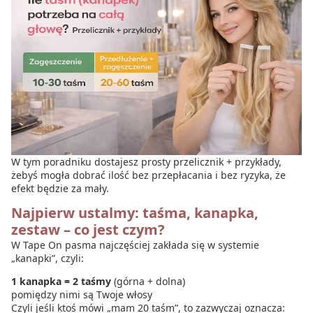
W tym poradniku dostajesz prosty przelicznik + przykłady,
żebyś mogła dobrać ilość bez przepłacania i bez ryzyka, że
efekt będzie za mały.
Najpierw ustalmy: taśma, kanapka,
zestaw – co jest czym?
W Tape On pasma najczęściej zakłada się w systemie
„kanapki”, czyli:
1 kanapka = 2 taśmy
(górna + dolna)
pomiędzy nimi są Twoje włosy
Czyli jeśli ktoś mówi „mam 20 taśm”, to zazwyczaj oznacza: