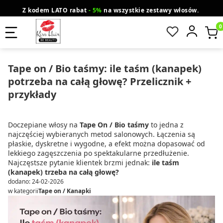
Z kodem LATO rabat
- 5%
na wszystkie zestawy włosów.
wysyłka gratis od 200 zł
Orlen Paczka
Produ
Tape on / Bio taśmy: ile taśm (kanapek)
potrzeba na całą głowę? Przelicznik +
przykłady
Doczepiane włosy na
Tape On / Bio taśmy
to jedna z
najczęściej wybieranych metod salonowych. Łączenia są
płaskie, dyskretne i wygodne, a efekt można dopasować od
lekkiego zagęszczenia po spektakularne przedłużenie.
Najczęstsze pytanie klientek brzmi jednak:
ile taśm
(kanapek) trzeba na całą głowę?
dodano: 24-02-2026
w kategorii
Tape on / Kanapki