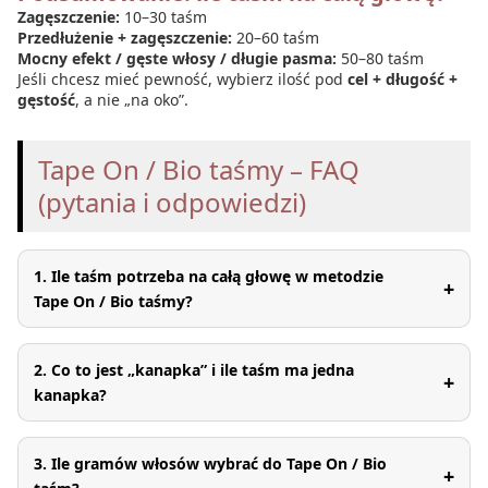
Zagęszczenie:
10–30 taśm
Przedłużenie + zagęszczenie:
20–60 taśm
Mocny efekt / gęste włosy / długie pasma:
50–80 taśm
Jeśli chcesz mieć pewność, wybierz ilość pod
cel + długość +
gęstość
, a nie „na oko”.
Tape On / Bio taśmy – FAQ
(pytania i odpowiedzi)
1. Ile taśm potrzeba na całą głowę w metodzie
+
Tape On / Bio taśmy?
2. Co to jest „kanapka” i ile taśm ma jedna
+
kanapka?
3. Ile gramów włosów wybrać do Tape On / Bio
+