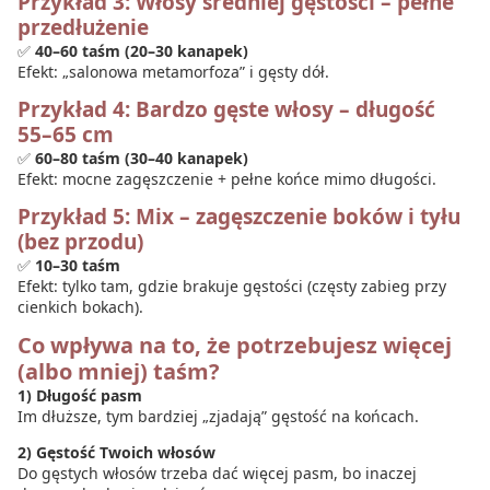
Przykład 3: Włosy średniej gęstości – pełne
przedłużenie
✅
40–60 taśm (20–30 kanapek)
Efekt: „salonowa metamorfoza” i gęsty dół.
Przykład 4: Bardzo gęste włosy – długość
55–65 cm
✅
60–80 taśm (30–40 kanapek)
Efekt: mocne zagęszczenie + pełne końce mimo długości.
Przykład 5: Mix – zagęszczenie boków i tyłu
(bez przodu)
✅
10–30 taśm
Efekt: tylko tam, gdzie brakuje gęstości (częsty zabieg przy
cienkich bokach).
Co wpływa na to, że potrzebujesz więcej
(albo mniej) taśm?
1) Długość pasm
Im dłuższe, tym bardziej „zjadają” gęstość na końcach.
2) Gęstość Twoich włosów
Do gęstych włosów trzeba dać więcej pasm, bo inaczej