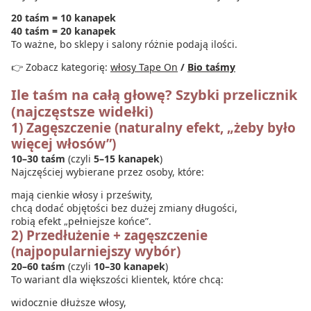
20 taśm = 10 kanapek
40 taśm = 20 kanapek
To ważne, bo sklepy i salony różnie podają ilości.
👉 Zobacz kategorię:
włosy Tape On
/
Bio taśmy
Ile taśm na całą głowę? Szybki przelicznik
(najczęstsze widełki)
1) Zagęszczenie (naturalny efekt, „żeby było
więcej włosów”)
10–30 taśm
(czyli
5–15 kanapek
)
Najczęściej wybierane przez osoby, które:
mają cienkie włosy i prześwity,
chcą dodać objętości bez dużej zmiany długości,
robią efekt „pełniejsze końce”.
2) Przedłużenie + zagęszczenie
(najpopularniejszy wybór)
20–60 taśm
(czyli
10–30 kanapek
)
To wariant dla większości klientek, które chcą:
widocznie dłuższe włosy,