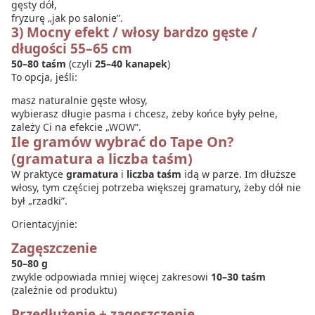
gęsty dół,
fryzurę „jak po salonie”.
3) Mocny efekt / włosy bardzo gęste /
długości 55–65 cm
50–80 taśm
(czyli
25–40 kanapek
)
To opcja, jeśli:
masz naturalnie gęste włosy,
wybierasz długie pasma i chcesz, żeby końce były pełne,
zależy Ci na efekcie „WOW”.
Ile gramów wybrać do Tape On?
(gramatura a liczba taśm)
W praktyce
gramatura
i
liczba taśm
idą w parze. Im dłuższe
włosy, tym częściej potrzeba większej gramatury, żeby dół nie
był „rzadki”.
Orientacyjnie:
Zagęszczenie
50–80 g
zwykle odpowiada mniej więcej zakresowi
10–30 taśm
(zależnie od produktu)
Przedłużenie + zagęszczenie