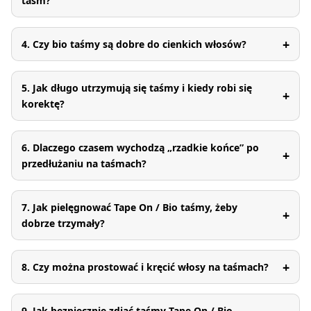
taśm?
+
4. Czy bio taśmy są dobre do cienkich włosów?
5. Jak długo utrzymują się taśmy i kiedy robi się
+
korektę?
6. Dlaczego czasem wychodzą „rzadkie końce” po
+
przedłużaniu na taśmach?
7. Jak pielęgnować Tape On / Bio taśmy, żeby
+
dobrze trzymały?
+
8. Czy można prostować i kręcić włosy na taśmach?
9. Jak bezpiecznie zdjąć taśmy Tape On / Bio