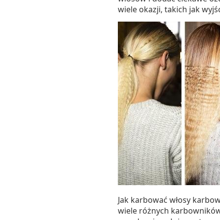
wiele okazji, takich jak wyj
Jak karbować włosy karbown
wiele różnych karbowników 