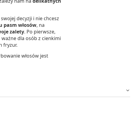
 zależy nam na
delikatnych
swojej decyzji i nie chcesz
ku pasm włosów
, na
oje zalety
. Po pierwsze,
e ważne dla osób z cienkimi
 fryzur.
arbowanie włosów jest