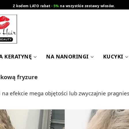
Z kodem LATO rabat
- 5%
na wszystkie zestawy włosów.
wysyłka gratis od 200 zł
Orlen Paczka
A KERATYNĘ
NA NANORINGI
KUCYKI
tkową fryzure
Ci na efekcie mega objętości lub zwyczajnie pragni