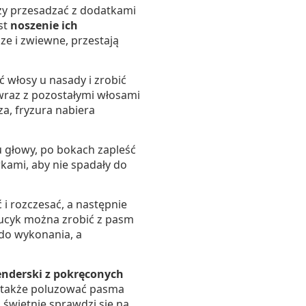
ży przesadzać z dodatkami
st
noszenie ich
sze i zwiewne, przestają
ć włosy u nasady i zrobić
wraz z pozostałymi włosami
a, fryzura nabiera
u głowy, po bokach zapleść
kami, aby nie spadały do
ć i rozczesać, a następnie
kucyk można zrobić z pasm
 do wykonania, a
nderski z pokręconych
na także poluzować pasma
świetnie sprawdzi się na