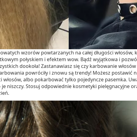
kowatych wzorów powtarzanych na całej długości włosów, 
atkowym połyskiem i efektem wow. Bądź wyjątkowa i pozwó
wszystkich dookoła! Zastanawiasz się czy karbowanie włos
arbowania powróciły i znowu są trendy! Możesz postawić na 
i włosów, albo pokarbować tylko pojedyncze pasemka. Uważ
e niszczy. Stosuj odpowiednie kosmetyki pielęgnacyjne or
ień.