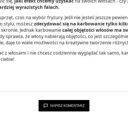
ić się,
jaki
efekt chcemy uzyskać
na swoich włosach - czy
ardziej wyrazistych falach
.
zęt, czas na wybór fryzury. Jeśli nie jesteś jeszcze pewien 
o stylu, możesz
zdecydować się na karbowanie tylko kil
ą skronie. Jednak karbowanie
całej objętości włosów ma sw
 sprawia, że włosy nabierają objętości, co jest szczególni
ie, daje to wiele możliwości na kreatywne tworzenie różnych
ać z włosami i nie chcesz codziennie wyglądać tak samo, k
ciebie!
NAPISZ KOMENTARZ