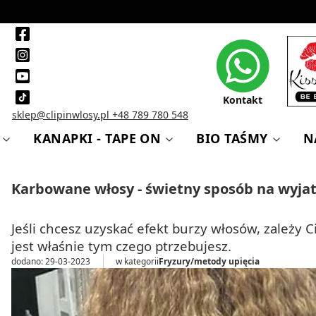
Kontakt
sklep@clipinwlosy.pl
+48 789 780 548
KANAPKI - TAPE ON
BIO TAŚMY
N
Karbowane włosy - świetny sposób na wyja
Jeśli chcesz uzyskać efekt burzy włosów, zależy 
jest właśnie tym czego ptrzebujesz.
dodano: 29-03-2023
w kategorii
Fryzury/metody upięcia