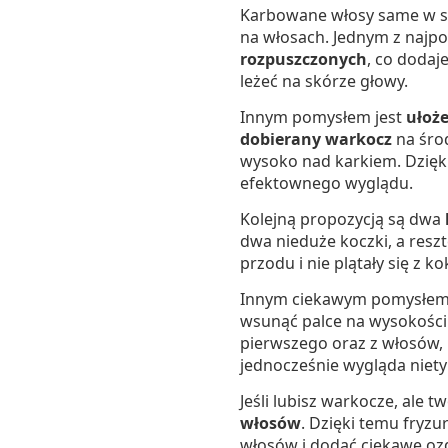
Karbowane włosy same w sob
na włosach. Jednym z najpo
rozpuszczonych
, co dodaj
leżeć na skórze głowy.
Innym pomysłem jest
ułoż
dobierany warkocz
na śro
wysoko nad karkiem. Dzięk
efektownego wyglądu.
Kolejną propozycją są dwa
dwa nieduże koczki, a resz
przodu i nie plątały się z k
Innym ciekawym pomysłem
wsunąć palce na wysokości 
pierwszego oraz z włosów, k
jednocześnie wygląda niet
Jeśli lubisz warkocze, ale 
włosów
. Dzięki temu fryz
włosów i dodać ciekawe ozd