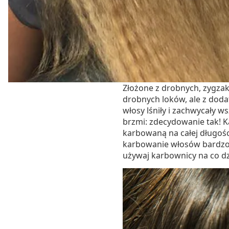
Złożone z drobnych, zygza
drobnych loków, ale z dod
włosy lśniły i zachwycały 
brzmi: zdecydowanie tak! K
karbowaną na całej długośc
karbowanie włosów bardzo j
używaj karbownicy na co dz