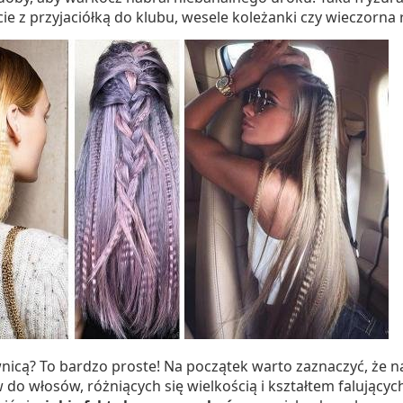
ście z przyjaciółką do klubu, wesele koleżanki czy wieczorna
icą? To bardzo proste! Na początek warto zaznaczyć, że n
do włosów, różniących się wielkością i kształtem falującyc