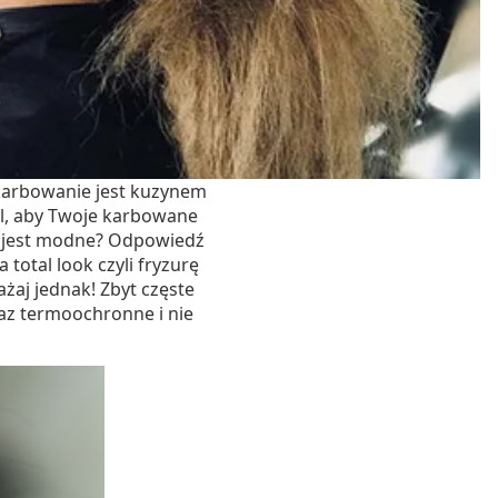
karbowanie jest kuzynem
l, aby Twoje karbowane
ów jest modne? Odpowiedź
total look czyli fryzurę
aj jednak! Zbyt częste
az termoochronne i nie