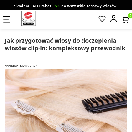
Z kodem LATO rabat
- 5%
na wszystkie zestawy włosów.
wysyłka gratis od 200 zł
Orlen Paczka
Produ
Jak przygotować włosy do doczepienia
włosów clip-in: kompleksowy przewodnik
dodano: 04-10-2024