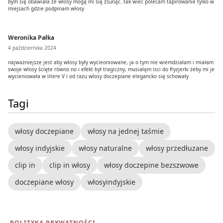
bym się obawiała że włosy mogą mi się zsunąć. tak wiec polecam tapirowanie tylko w
miejsach gdzie podpinam włosy
Weronika Pałka
4 października 2024
najważniejsze jest aby włosy były wycieoniowane, ja o tym nie wiemdziałam i miałam
swoje włosy ścięte równo no i efekt był tragiczny, musiałąm isci do fryzjerki żeby mi je
wycieniowała w litere V i od razu włosy doczepiane elegancko się schowały
Tagi
włosy doczepiane
włosy na jednej taśmie
włosy indyjskie
włosy naturalne
włosy przedłuzane
clip in
clip in włosy
włosy doczepine bezszwowe
doczepiane włosy
włosyindyjskie
POLITYKA PRYWATNOŚCI