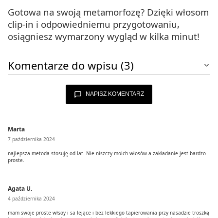
Gotowa na swoją metamorfozę? Dzięki włosom
clip-in i odpowiedniemu przygotowaniu,
osiągniesz wymarzony wygląd w kilka minut!
Komentarze do wpisu (3)
NAPISZ KOMENTARZ
Marta
7 października 2024
najlepsza metoda stosuję od lat. Nie niszczy moich włosów a zakładanie jest bardzo
proste.
Agata U.
4 października 2024
mam swoje proste włsoy i sa lejące i bez lekkiego tapierowania przy nasadzie troszkę