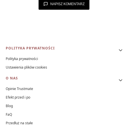
NAPISZ KOMENTARZ
Linki w stopce
POLITYKA PRYWATNOŚCI
Polityka prywatności
Ustawienia plików cookies
O NAS
Opinie Trustmate
Efekt przed i po
Blog
FaQ
Przedłuż na stałe