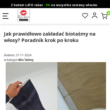
Z kodem LATO rabat
- 5%
na wszystkie zestawy włosów.
wysyłka gratis od 200 zł
Orlen Paczka
Produ
Jak prawidłowo zakładać biotaśmy na
włosy? Poradnik krok po kroku
dodano: 27-11-2024
w kategorii
Bio Taśmy