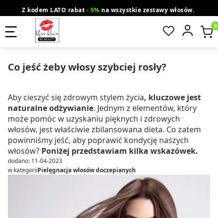
Z kodem LATO rabat
- 5%
na wszystkie zestawy włosów.
wysyłka gratis od 200 zł
Orlen Paczka
Produ
Co jeść żeby włosy szybciej rosły?
Aby cieszyć się zdrowym stylem życia
, kluczowe jest
naturalne odżywianie
. Jednym z elementów, który
może pomóc w uzyskaniu pięknych i zdrowych
włosów, jest właściwie zbilansowana dieta. Co zatem
powinniśmy jeść, aby poprawić kondycję naszych
włosów?
Poniżej przedstawiam kilka wskazówek.
dodano: 11-04-2023
w kategorii
Pielęgnacja włosów doczepianych