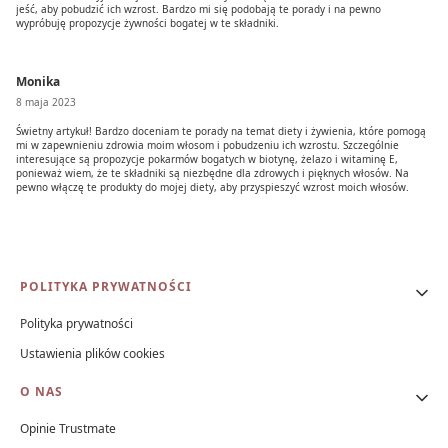
jeść, aby pobudzić ich wzrost. Bardzo mi się podobają te porady i na pewno
wypróbuję propozycje żywności bogatej w te składniki.
Monika
8 maja 2023
Świetny artykuł! Bardzo doceniam te porady na temat diety i żywienia, które pomogą
mi w zapewnieniu zdrowia moim włosom i pobudzeniu ich wzrostu. Szczególnie
interesujące są propozycje pokarmów bogatych w biotynę, żelazo i witaminę E,
ponieważ wiem, że te składniki są niezbędne dla zdrowych i pięknych włosów. Na
pewno włączę te produkty do mojej diety, aby przyspieszyć wzrost moich włosów.
Linki w stopce
POLITYKA PRYWATNOŚCI
Polityka prywatności
Ustawienia plików cookies
O NAS
Opinie Trustmate