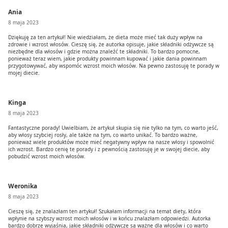
Ania
8 maja 2023
Dziękuję za ten artykuł! Nie wiedziałam, że dieta może mieć tak duży wpływ na
zdrowie i wzrost włosów. Cieszę się, że autorka opisuje, jakie składniki odżywcze są
niezbędne dla włosów i gdzie można znaleźć te składniki. To bardzo pomocne,
ponieważ teraz wiem, jakie produkty powinnam kupować i jakie dania powinnam
przygotowywać, aby wspomóc wzrost moich włosów. Na pewno zastosuję te porady w
mojej diecie.
Kinga
8 maja 2023
Fantastyczne porady! Uwielbiam, że artykuł skupia się nie tylko na tym, co warto jeść,
aby włosy szybciej rosły, ale także na tym, co warto unikać. To bardzo ważne,
ponieważ wiele produktów może mieć negatywny wpływ na nasze włosy i spowolnić
ich wzrost. Bardzo cenię te porady i z pewnością zastosuję je w swojej diecie, aby
pobudzić wzrost moich włosów.
Weronika
8 maja 2023
Cieszę się, że znalazłam ten artykuł! Szukałam informacji na temat diety, która
wpłynie na szybszy wzrost moich włosów i w końcu znalazłam odpowiedzi. Autorka
bardzo dobrze wyjaśnia, jakie składniki odżywcze są ważne dla włosów i co warto