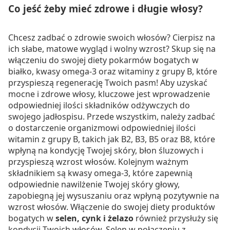
Co jeść żeby mieć zdrowe i długie włosy?
Chcesz zadbać o zdrowie swoich włosów? Cierpisz na
ich słabe, matowe wygląd i wolny wzrost? Skup się na
włączeniu do swojej diety pokarmów bogatych w
białko, kwasy omega-3 oraz witaminy z grupy B, które
przyspieszą regenerację Twoich pasm! Aby uzyskać
mocne i zdrowe włosy, kluczowe jest wprowadzenie
odpowiedniej ilości składników odżywczych do
swojego jadłospisu. Przede wszystkim, należy zadbać
o dostarczenie organizmowi odpowiedniej ilości
witamin z grupy B, takich jak B2, B3, B5 oraz B8, które
wpłyną na kondycję Twojej skóry, błon śluzowych i
przyspieszą wzrost włosów. Kolejnym ważnym
składnikiem są kwasy omega-3, które zapewnią
odpowiednie nawilżenie Twojej skóry głowy,
zapobiegną jej wysuszaniu oraz wpłyną pozytywnie na
wzrost włosów. Włączenie do swojej diety produktów
bogatych w
selen, cynk i żelazo
również przysłuży się
kondycji Twoich włosów. Selen w połączeniu z