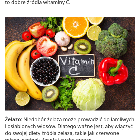
to dobre źródła witaminy C.
Żelazo
: Niedobór żelaza może prowadzić do łamliwych
i osłabionych włosów. Dlatego ważne jest, aby włączyć
do swojej diety źródła żelaza, takie jak czerwone
mięso, szpinak, fasola i suche owoce.