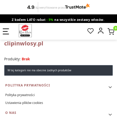
4.9
zweryfikowane przez
/
5
Z kodem LATO rabat
- 5%
na wszystkie zestawy włosów.
wysyłka gratis od 200 zł
Orlen Paczka
Produ
clipinwlosy.pl
Produkty:
Brak
Lista produktów
W tej kategorii nie ma obecnie żadnych produktów
Linki w stopce
POLITYKA PRYWATNOŚCI
Polityka prywatności
Ustawienia plików cookies
O NAS