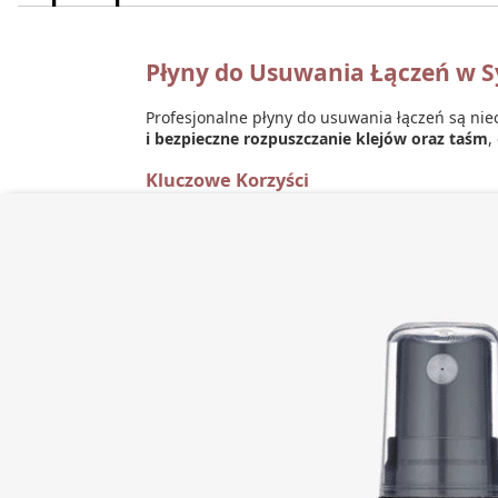
Płyny do Usuwania Łączeń w 
Profesjonalne płyny do usuwania łączeń są n
i bezpieczne rozpuszczanie klejów oraz taśm
,
Kluczowe Korzyści
Szybkie działanie
: Formuły tych płynów 
systemów włosów.
Bezpieczeństwo
: Produkty te są
delikatn
Wszechstronność
: Nadają się do
różnyc
Łatwość użycia
: Wygodne aplikatory, tak
Wskazówki dotyczące Użytkowania
Aby osiągnąć najlepsze rezultaty, zaleca się:
Precyzyjne aplikowanie
płynu na miejsca
Odczekanie zalecanego czasu
działania 
Delikatne usuwanie
systemu włosów, aby
Dokładne oczyszczenie
skóry głowy oraz