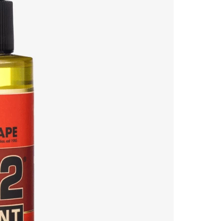
ia łączeń zapewnia
komfort i bezpieczeństwo
podczas zdejmowan
REGULAMIN SKLEPU
MOJE
Regulamin sklepu
Twoje
Płatności
Promo
Zwroty i reklamacje
Ustawi
Przec