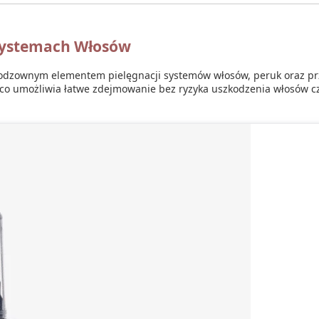
Systemach Włosów
ieodzownym elementem pielęgnacji systemów włosów, peruk oraz p
 co umożliwia łatwe zdejmowanie bez ryzyka uszkodzenia włosów cz
pozwalają na
efektywne rozpuszczenie klejów w krótkim czasie
, 
e dla skóry
i włosów, minimalizując ryzyko podrażnień czy uszkodz
h typów łączeń
, w tym taśm, klejów oraz zgrzewów keratynowych.
ie jak atomizery,
ułatwiają precyzyjne nanoszenie
płynu na pożąda
 łączeń, unikając nadmiernego nasączania.
produktu przed rozpoczęciem zdejmowania.
 uniknąć uszkodzeń zarówno włosów, jak i skóry.
 systemu włosów po zakończeniu procesu, aby usunąć wszelkie poz