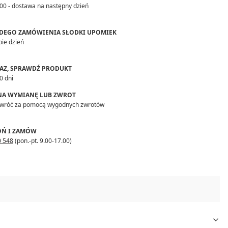
00 - dostawa na następny dzień
DEGO ZAMÓWIENIA SŁODKI UPOMIEK
bie dzień
RAZ, SPRAWDŹ PRODUKT
0 dni
 NA WYMIANĘ LUB ZWROT
zwróć za pomocą wygodnych zwrotów
Ń I ZAMÓW
0 548
(pon.-pt. 9.00-17.00)