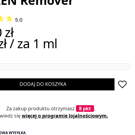
ZEŃ Remover
5.0
 zł
zł / za 1 ml
DODAJ DO KOSZYKA
Za zakup produktu otrzymasz
8 pkt
.
wiedz się
więcej o programie lojalnościowym.
OWA WYSYŁKA