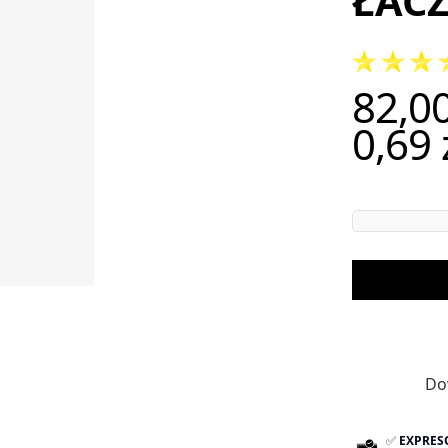
ŁAC
82,00
Cena
0,69 
Do
✅
EXPRES