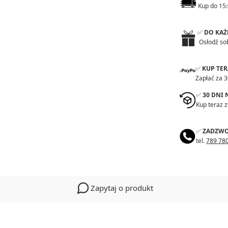
Kup do 15:
✅
DO KAŻ
Osłodź so
✅
KUP TE
Zapłać za 3
✅
30 DNI
Kup teraz 
✅
ZADZWO
tel.
789 78
Zapytaj o produkt