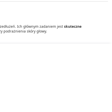
rzedłużeń. Ich głównym zadaniem jest
skuteczne
y podrażnienia skóry głowy.
co znacząco ułatwia proces zdejmowania
eń.
ne obszary.
ostałości produktu.