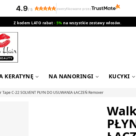
4.9
zweryfikowane przez
/
5
Z kodem LATO rabat
- 5%
na wszystkie zestawy włosów.
wysyłka gratis od 200 zł
Orlen Paczka
A KERATYNĘ
NA NANORINGI
KUCYKI
r Tape C-22 SOLVENT PŁYN DO USUWANIA ŁACZEŃ Remover
Walk
PŁY