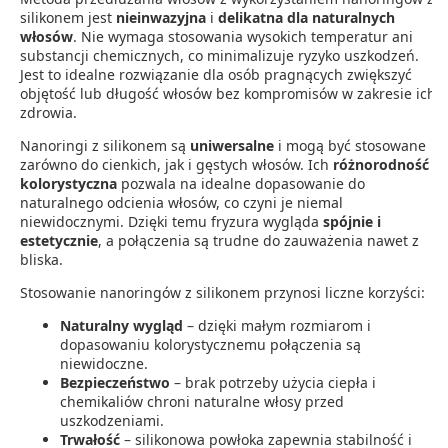
silikonem jest
nieinwazyjna
i
delikatna dla naturalnych
włosów
. Nie wymaga stosowania wysokich temperatur ani
substancji chemicznych, co minimalizuje ryzyko uszkodzeń.
Jest to idealne rozwiązanie dla osób pragnących zwiększyć
objętość lub długość włosów bez kompromisów w zakresie ich
zdrowia.
Nanoringi z silikonem są
uniwersalne
i mogą być stosowane
zarówno do cienkich, jak i gęstych włosów. Ich
różnorodność
kolorystyczna
pozwala na idealne dopasowanie do
naturalnego odcienia włosów, co czyni je niemal
niewidocznymi. Dzięki temu fryzura wygląda
spójnie i
estetycznie
, a połączenia są trudne do zauważenia nawet z
bliska.
Stosowanie nanoringów z silikonem przynosi liczne korzyści:
Naturalny wygląd
– dzięki małym rozmiarom i
dopasowaniu kolorystycznemu połączenia są
niewidoczne.
Bezpieczeństwo
– brak potrzeby użycia ciepła i
chemikaliów chroni naturalne włosy przed
uszkodzeniami.
Trwałość
– silikonowa powłoka zapewnia stabilność i