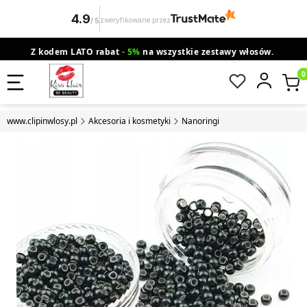
4.9
zweryfikowane przez
/
5
Z kodem LATO rabat
- 5%
na wszystkie zestawy włosów.
wysyłka gratis od 200 zł
Orlen Paczka
Produ
www.clipinwlosy.pl
Akcesoria i kosmetyki
Nanoringi