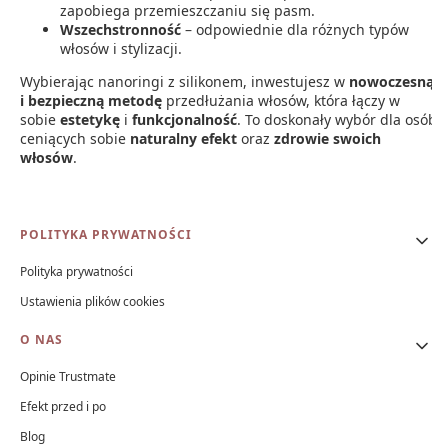
zapobiega przemieszczaniu się pasm.
Wszechstronność
– odpowiednie dla różnych typów
włosów i stylizacji.
Wybierając nanoringi z silikonem, inwestujesz w
nowoczesną
i bezpieczną metodę
przedłużania włosów, która łączy w
sobie
estetykę
i
funkcjonalność
. To doskonały wybór dla osób
ceniących sobie
naturalny efekt
oraz
zdrowie swoich
włosów
.
Linki w stopce
POLITYKA PRYWATNOŚCI
Polityka prywatności
Ustawienia plików cookies
O NAS
Opinie Trustmate
Efekt przed i po
Blog