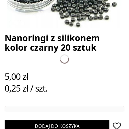
Nanoringi z silikonem
kolor czarny 20 sztuk
Cena
5,00 zł
0,25 zł / szt.
DODAJ DO KOSZYKA