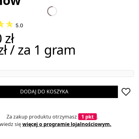
mów
5.0
 zł
zł / za 1 gram
DODAJ DO KOSZYKA
Za zakup produktu otrzymasz
1 pkt
.
wiedz się
więcej o programie lojalnościowym.