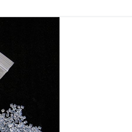
REGULAMIN SKLEPU
MOJE
Regulamin sklepu
Twoje
Płatności
Promo
Zwroty i reklamacje
Ustawi
Przec