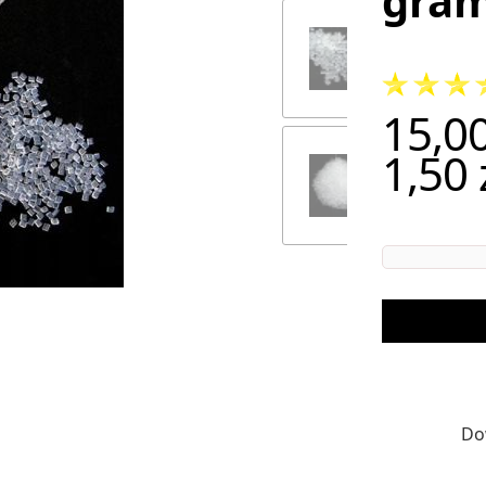
gra
15,00
Cena
1,50 
Do