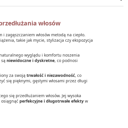
 przedłużania włosów
em i zagęszczaniem włosów metodą na ciepło.
ążenia, takie jak mycie, stylizacja czy ekspozycja
a naturalnego wyglądu i komfortu noszenia
a są
niewidoczne i dyskretne
, co podnosi
niony za swoją
trwałość i niezawodność
, co
szyć się pięknymi, gęstymi włosami przez długi
cego się przedłużaniem włosów. Jej wysoka
ną osiągnąć
perfekcyjne i długotrwałe efekty
w