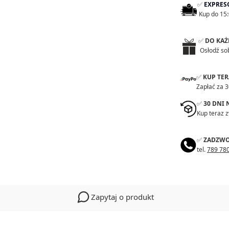
✅
EXPRES
Kup do 15:
✅
DO KAŻ
Osłodź so
✅
KUP TE
Zapłać za 3
✅
30 DNI
Kup teraz 
✅
ZADZWO
tel.
789 78
Zapytaj o produkt