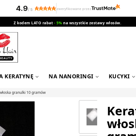
4.9
zweryfikowane przez
/
5
Z kodem LATO rabat
- 5%
na wszystkie zestawy włosów.
wysyłka gratis od 200 zł
Orlen Paczka
A KERATYNĘ
NA NANORINGI
KUCYKI
 włoska granulki 10 gramów
Kera
włos