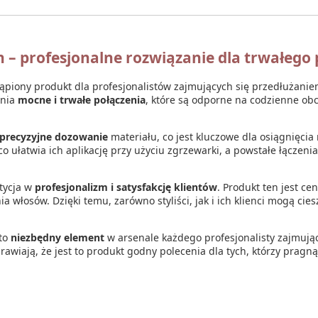
 – profesjonalne rozwiązanie dla trwałego
tąpiony produkt dla profesjonalistów zajmujących się przedłużani
wnia
mocne i trwałe połączenia
, które są odporne na codzienne obci
precyzyjne dozowanie
materiału, co jest kluczowe dla osiągnięci
o ułatwia ich aplikację przy użyciu zgrzewarki, a powstałe łączeni
tycja w
profesjonalizm i satysfakcję klientów
. Produkt ten jest ce
a włosów. Dzięki temu, zarówno styliści, jak i ich klienci mogą cie
 to
niezbędny element
w arsenale każdego profesjonalisty zajmują
sprawiają, że jest to produkt godny polecenia dla tych, którzy prag