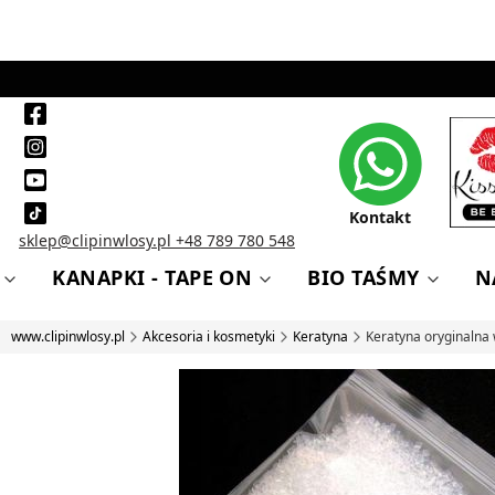
Kontakt
sklep@clipinwlosy.pl
+48 789 780 548
KANAPKI - TAPE ON
BIO TAŚMY
N
www.clipinwlosy.pl
Akcesoria i kosmetyki
Keratyna
Keratyna oryginalna