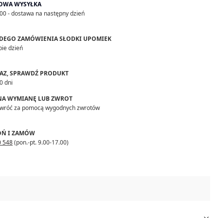
OWA WYSYŁKA
00 - dostawa na następny dzień
DEGO ZAMÓWIENIA SŁODKI UPOMIEK
bie dzień
RAZ, SPRAWDŹ PRODUKT
0 dni
 NA WYMIANĘ LUB ZWROT
zwróć za pomocą wygodnych zwrotów
Ń I ZAMÓW
0 548
(pon.-pt. 9.00-17.00)