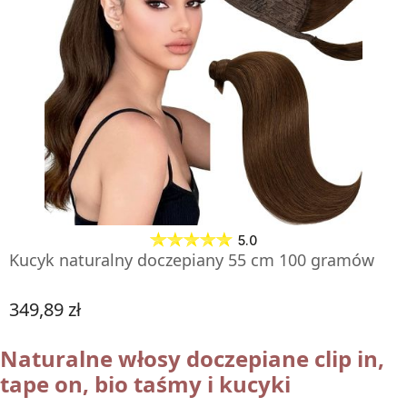
ZOBACZ PRODUKT
5.0
Kucyk naturalny doczepiany 55 cm 100 gramów
349,89 zł
Cena
Naturalne włosy doczepiane clip in,
tape on, bio taśmy i kucyki