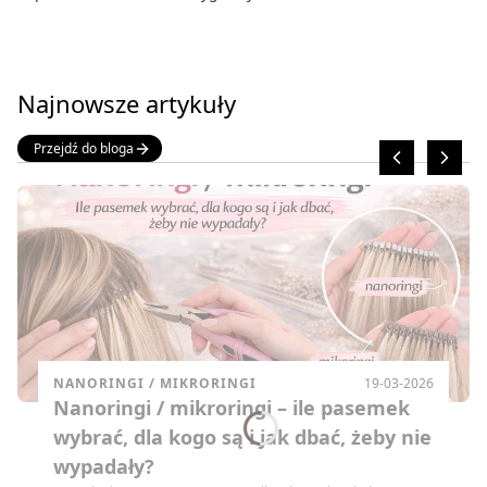
Najnowsze artykuły
Przejdź do bloga
NANORINGI / MIKRORINGI
19-03-2026
Nanoringi / mikroringi – ile pasemek
wybrać, dla kogo są i jak dbać, żeby nie
wypadały?