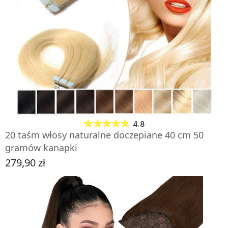
ZOBACZ PRODUKT
4.8
20 taśm włosy naturalne doczepiane 40 cm 50
gramów kanapki
279,90 zł
Cena