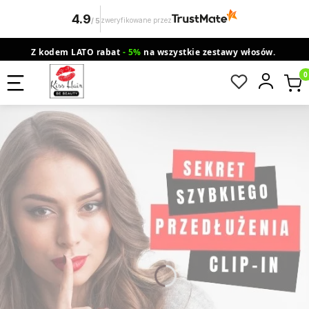
4.9
zweryfikowane przez
/
5
Z kodem LATO rabat
- 5%
na wszystkie zestawy włosów.
wysyłka gratis od 200 zł
Orlen Paczka
Produ