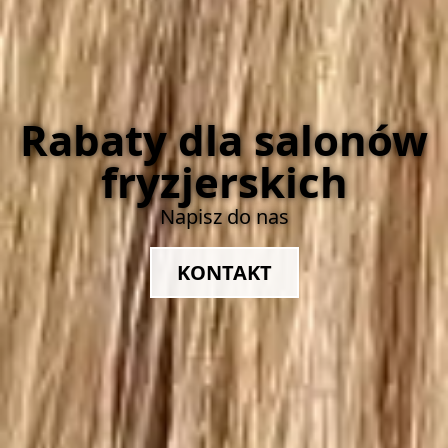
Rabaty dla salonów
fryzjerskich
Napisz do nas
KONTAKT