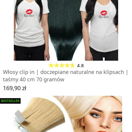
ZOBACZ PRODUKT
4.8
Włosy clip in | doczepiane naturalne na klipsach |
taśmy 40 cm 70 gramów
169,90 zł
Cena
BESTSELLER