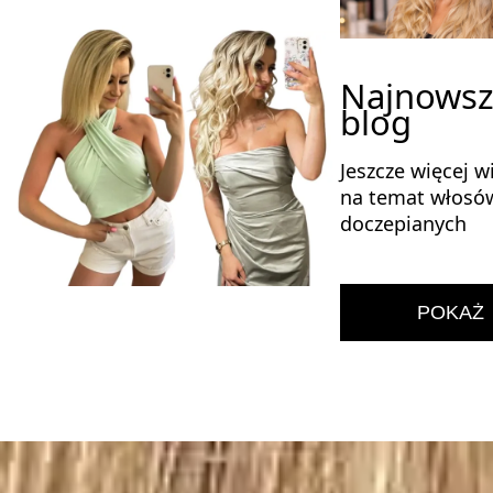
Najnowsz
blog
Jeszcze więcej w
na temat włosó
doczepianych
POKAŻ