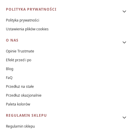
Linki w stopce
POLITYKA PRYWATNOŚCI
Polityka prywatności
ZOBACZ PRODUKT
Ustawienia plików cookies
O NAS
Opinie Trustmate
Efekt przed i po
Blog
FaQ
Przedłuż na stałe
Przedłuż okazjonalnie
Paleta kolorów
REGULAMIN SKLEPU
Regulamin sklepu