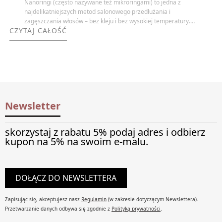
Nanoringi (często nazywane też mikroringami) to jedna z
najdelikatniejszych metod salonowego przedłużania i
zagęszczania włosów – bez kleju i bez wysokiej temperatury.
CZYTAJ CAŁOŚĆ
Pasma mocuje się za pomocą małych ringów (najczęściej z
silikonową wkładką), które zaciska się na cienkich pasmach
Twoich włosów.
Newsletter
skorzystaj z rabatu 5% podaj adres i odbierz
kupon na 5% na swoim e-malu.
DOŁĄCZ DO NEWSLETTERA
Zapisując się, akceptujesz nasz
Regulamin
(w zakresie dotyczącym Newslettera).
Przetwarzanie danych odbywa się zgodnie z
Polityką prywatności
.