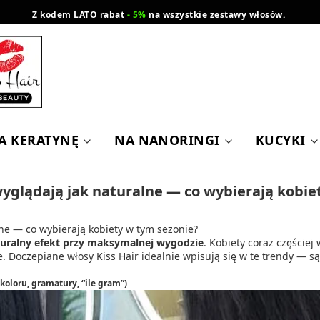
Z kodem LATO rabat
- 5%
na wszystkie zestawy włosów.
wysyłka gratis od 200 zł
Orlen Paczka
A KERATYNĘ
NA NANORINGI
KUCYKI
wyglądają jak naturalne — co wybierają kobie
lne — co wybierają kobiety w tym sezonie?
uralny efekt przy maksymalnej wygodzie
. Kobiety coraz częściej
. Doczepiane włosy Kiss Hair idealnie wpisują się w te trendy — są
koloru, gramatury, “ile gram”)