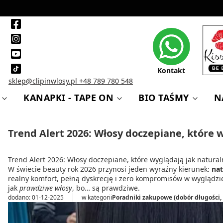
Kontakt
sklep@clipinwlosy.pl
+48 789 780 548
KANAPKI - TAPE ON
BIO TAŚMY
N
Trend Alert 2026: Włosy doczepiane, które 
Trend Alert 2026: Włosy doczepiane, które wyglądają jak natura
W świecie beauty rok 2026 przynosi jeden wyraźny kierunek:
nat
realny komfort, pełną dyskrecję i zero kompromisów w wyglądzie
jak
prawdziwe włosy
, bo… są prawdziwe.
dodano: 01-12-2025
w kategorii
Poradniki zakupowe (dobór długości, 