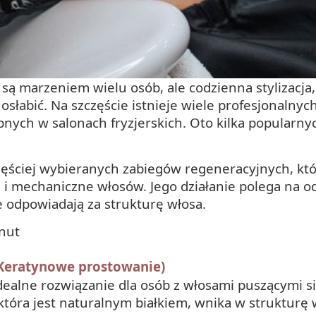
są marzeniem wielu osób, ale codzienna stylizacja,
słabić. Na szczęście istnieje wiele profesjonalny
ych w salonach fryzjerskich. Oto kilka popularnyc
częściej wybieranych zabiegów regeneracyjnych, kt
 i mechaniczne włosów. Jego działanie polega na
 odpowiadają za strukturę włosa.
inut
(Keratynowe prostowanie)
dealne rozwiązanie dla osób z włosami puszącymi si
która jest naturalnym białkiem, wnika w strukturę 