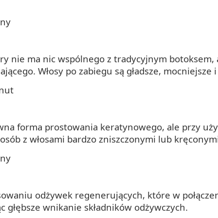
iny
óry nie ma nic wspólnego z tradycyjnym botoksem, a
ącego. Włosy po zabiegu są gładsze, mocniejsze i 
inut
sywna forma prostowania keratynowego, ale przy uż
a osób z włosami bardzo zniszczonymi lub kręconymi
iny
sowaniu odżywek regenerujących, które w połączen
jąc głębsze wnikanie składników odżywczych.