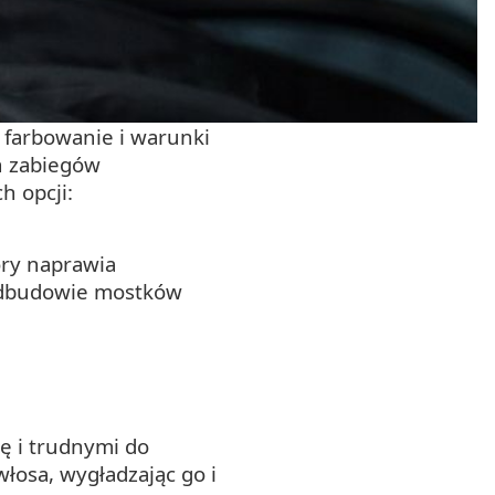
 farbowanie i warunki
ch zabiegów
h opcji:
óry naprawia
 odbudowie mostków
ę i trudnymi do
włosa, wygładzając go i