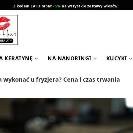
Z kodem LATO rabat
- 5%
na wszystkie zestawy włosów.
wysyłka gratis od 200 zł
Orlen Paczka
A KERATYNĘ
NA NANORINGI
KUCYKI
 wykonać u fryzjera? Cena i czas trwania