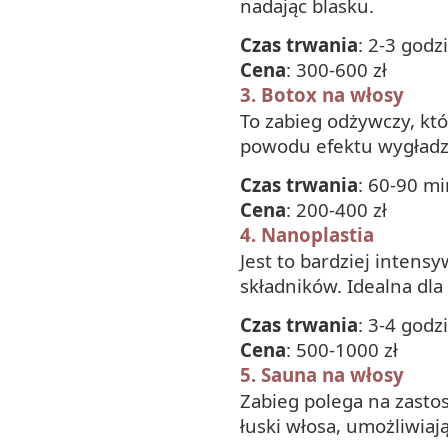
nadając blasku.
Czas trwania
: 2-3 godz
Cena
: 300-600 zł
3.
Botox na włosy
To zabieg odżywczy, kt
powodu efektu wygładzaj
Czas trwania
: 60-90 m
Cena
: 200-400 zł
4.
Nanoplastia
Jest to bardziej inten
składników. Idealna dl
Czas trwania
: 3-4 godz
Cena
: 500-1000 zł
5.
Sauna na włosy
Zabieg polega na zasto
łuski włosa, umożliwia