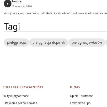
Sandra
S
11 września 2024
stosuje kestynowe prostowanie od kilku lat i jestem bardzo zadowolona, własciwie nie 
Tagi
pielęgnacja
pielęgnacja dopinek
pielęgnacjawłosów
Linki w stopce
POLITYKA PRYWATNOŚCI
O NAS
Polityka prywatności
Opinie Trustmate
Ustawienia plików cookies
Efekt przed i po