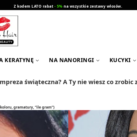
Z kodem LATO rabat
- 5%
na wszystkie zestawy włosów.
wysyłka gratis od 200 zł
Orlen Paczka
A KERATYNĘ
NA NANORINGI
KUCYKI
mpreza świąteczna? A Ty nie wiesz co zrobic 
koloru, gramatury, “ile gram”)