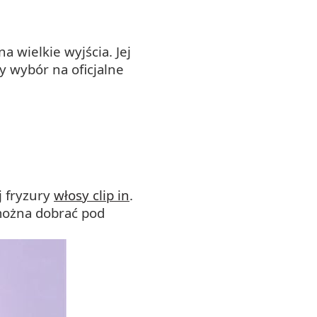
a wielkie wyjścia. Jej
y wybór na oficjalne
j fryzury
włosy clip in
.
 można dobrać pod