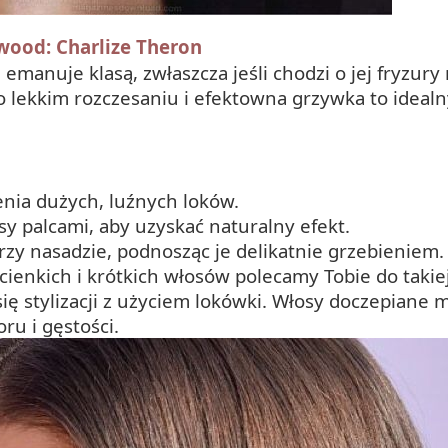
ywood: Charlize Theron
manuje klasą, zwłaszcza jeśli chodzi o jej fryzury n
o lekkim rozczesaniu i efektowna grzywka to idealn
enia dużych, luźnych loków.
sy palcami, aby uzyskać naturalny efekt.
rzy nasadzie, podnosząc je delikatnie grzebieniem.
ą cienkich i krótkich włosów polecamy Tobie do takie
ię stylizacji z użyciem lokówki. Włosy doczepiane
ru i gęstości.