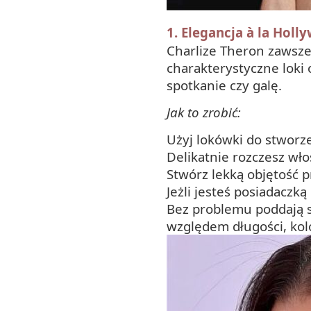
1. Elegancja à la Holl
Charlize Theron zawsze e
charakterystyczne loki 
spotkanie czy galę.
Jak to zrobić:
Użyj lokówki do stworz
Delikatnie rozczesz wło
Stwórz lekką objętość p
Jeżli jesteś posiadaczk
Bez problemu poddają s
względem długości, kolo