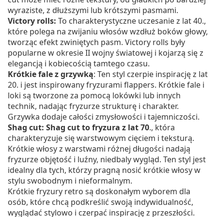
wyraziste, z dłuższymi lub krótszymi pasmami.
Victory rolls:
To charakterystyczne uczesanie z lat 40.,
które polega na zwijaniu włosów wzdłuż boków głowy,
tworząc efekt zwiniętych pasm. Victory rolls były
popularne w okresie II wojny światowej i kojarzą się z
elegancją i kobiecością tamtego czasu.
Krótkie fale z grzywką
: Ten styl czerpie inspirację z lat
20. i jest inspirowany fryzurami flappers. Krótkie fale i
loki są tworzone za pomocą lokówki lub innych
technik, nadając fryzurze strukturę i charakter.
Grzywka dodaje całości zmysłowości i tajemniczości.
Shag cut: Shag cut to fryzura z lat 70
., która
charakteryzuje się warstwowym cięciem i teksturą.
Krótkie włosy z warstwami różnej długości nadają
fryzurze objętość i luźny, niedbaly wygląd. Ten styl jest
idealny dla tych, którzy pragną nosić krótkie włosy w
stylu swobodnym i nieformalnym.
Krótkie fryzury retro są doskonałym wyborem dla
osób, które chcą podkreślić swoją indywidualność,
wyglądać stylowo i czerpać inspirację z przeszłości.