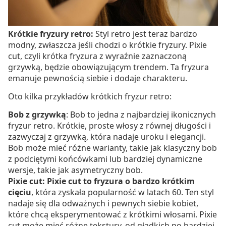
Krótkie fryzury retro:
Styl retro jest teraz bardzo
modny, zwłaszcza jeśli chodzi o krótkie fryzury. Pixie
cut, czyli krótka fryzura z wyraźnie zaznaczoną
grzywką, będzie obowiązującym trendem. Ta fryzura
emanuje pewnością siebie i dodaje charakteru.
Oto kilka przykładów krótkich fryzur retro:
Bob z grzywką
: Bob to jedna z najbardziej ikonicznych
fryzur retro. Krótkie, proste włosy z równej długości i
zazwyczaj z grzywką, która nadaje uroku i elegancji.
Bob może mieć różne warianty, takie jak klasyczny bob
z podciętymi końcówkami lub bardziej dynamiczne
wersje, takie jak asymetryczny bob.
Pixie cut: Pixie cut to fryzura o bardzo krótkim
cięciu
, która zyskała popularność w latach 60. Ten styl
nadaje się dla odważnych i pewnych siebie kobiet,
które chcą eksperymentować z krótkimi włosami. Pixie
cut może mieć różne tekstury, od gładkich po bardziej