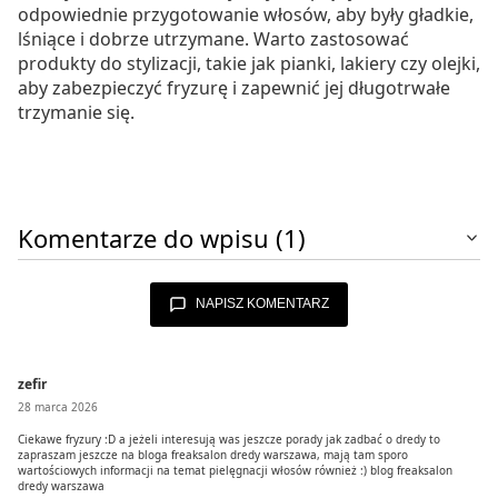
odpowiednie przygotowanie włosów, aby były gładkie,
lśniące i dobrze utrzymane. Warto zastosować
produkty do stylizacji, takie jak pianki, lakiery czy olejki,
aby zabezpieczyć fryzurę i zapewnić jej długotrwałe
trzymanie się.
Komentarze do wpisu (1)
NAPISZ KOMENTARZ
zefir
28 marca 2026
Ciekawe fryzury :D a jeżeli interesują was jeszcze porady jak zadbać o dredy to
zapraszam jeszcze na bloga freaksalon dredy warszawa, mają tam sporo
wartościowych informacji na temat pielęgnacji włosów również :) blog freaksalon
dredy warszawa