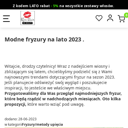
Z kodem LATO rabat
- 5%
na wszystkie zestawy włosów.
wysyłka gratis od 200 zł
Orlen Paczka
Produ
Modne fryzury na lato 2023 .
Witajcie, drodzy czytelnicy! Wraz z nadejściem wiosny i
zbliżającym się latem, chcielibyśmy podzielić się z Wami
najnowszymi trendami dotyczącymi fryzur na sezon 2023.
Jeśli planujecie odświeżyć swój wygląd i poszukujecie
inspiracji, to jesteście we właściwym miejscu.
Przygotowaliśmy dla Was przegląd najmodniejszych fryzur,
które będą rządzić w nadchodzących miesiącach. Oto kilka
propozycji,
które warto wziąć pod uwagę.
dodano: 28-06-2023
w kategorii
Fryzury/metody upięcia