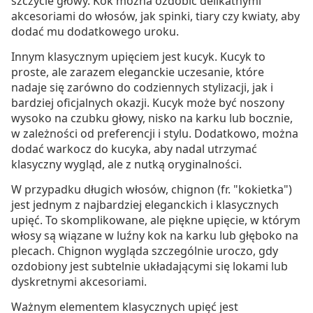
szczycie głowy. Kok można ozdobić delikatnymi
akcesoriami do włosów, jak spinki, tiary czy kwiaty, aby
dodać mu dodatkowego uroku.
Innym klasycznym upięciem jest kucyk. Kucyk to
proste, ale zarazem eleganckie uczesanie, które
nadaje się zarówno do codziennych stylizacji, jak i
bardziej oficjalnych okazji. Kucyk może być noszony
wysoko na czubku głowy, nisko na karku lub bocznie,
w zależności od preferencji i stylu. Dodatkowo, można
dodać warkocz do kucyka, aby nadal utrzymać
klasyczny wygląd, ale z nutką oryginalności.
W przypadku długich włosów, chignon (fr. "kokietka")
jest jednym z najbardziej eleganckich i klasycznych
upięć. To skomplikowane, ale piękne upięcie, w którym
włosy są wiązane w luźny kok na karku lub głęboko na
plecach. Chignon wygląda szczególnie uroczo, gdy
ozdobiony jest subtelnie układającymi się lokami lub
dyskretnymi akcesoriami.
Ważnym elementem klasycznych upięć jest