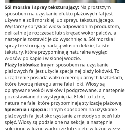
Sól morska i spray teksturujący:
Najprostszym
sposobem na uzyskanie efektu plażowych fal jest
używanie soli morskiej lub sprayu teksturującego.
Wystarczy spryskać włosy odpowiednim produktem,
delikatnie je rozczesać lub skręcać wokół palców, a
następnie zostawić je do wyschnięcia. Sól morska i
spray teksturujący nadają włosom lekkie, faliste
tekstury, które przypominają naturalne wygląd
włosów po kąpieli w słonej wodzie.
Plaży lokówka:
Innym sposobem na uzyskanie
plażowych fal jest użycie specjalnej plaży lokówki. To
urządzenie posiada wałki o nieregularnych kształtach,
które tworzą nieregularne fale i loki. Włosy są
oplątywane wokół wałków i podgrzewane, a następnie
pozostawiane do wystygnięcia. Efekt to luźne,
naturalne fale, które przypominają stylizację plażową.
Splecenia i spięcia:
Innym sposobem na uzyskanie
plażowych fal jest skorzystanie z metody spleceń lub
spięć. Włosy są podzielone na sekcje, a następnie
splecione w luźne warkocze lub spięte w luźne węzły.